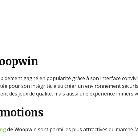
Woopwin
pidement gagné en popularité grâce à son interface convivi
utée pour son intégrité, a su créer un environnement sécuri
 des jeux de qualité, mais aussi une expérience immersive q
romotions
ung
de Woopwin
sont parmi les plus attractives du marché.