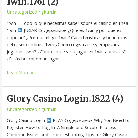
1win.1761 (2)
que
Uncategorized
/
gktm.in
necesitas
saber
1win – Todo lo que necesitas saber sobre el casino en línea
sobre
1win
JUGAR Содержимое ¿Qué es 1win y por qué es
el
popular? ¿Por qué elegir 1win? Características y beneficios
casino
del casino en línea 1win ¿Cómo registrarse y empezar a
en
jugar en 1win? ¿Cómo empezar a jugar en 1win apuestas?
lnea
¿Estás buscando un lugar
1win.1761
(2)
Read More »
Glory
Glory Casino Login.1822 (4)
Casino
Uncategorized
/
gktm.in
Login.1822
(4)
Glory Casino Login
PLAY Содержимое Why You Need to
Register How to Log In: A Simple and Secure Process
Common Issues and Troubleshooting Tips for Glory Casino