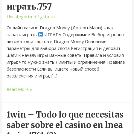
Мани
играть.757
как
Uncategorized
/
gktm.in
начать
играть.757
Онлайн казино Dragon Money (Драгон Мани) – как
начать играть
ИГРАТЬ Содержимое Выбор игровых
автоматов и слотов в Dragon Money Основные
параметры для выбора слота Регистрация и депозит:
шаги к началу игры Важные советы Правила и условия
игры: что нужно знать Лимиты и ограничения Правила
безопасности Если вы ищете новый способ
развлечения и игры, […]
Read More »
1win
1win – Todo lo que necesitas
–
saber sobre el casino en lnea
Todo
lo