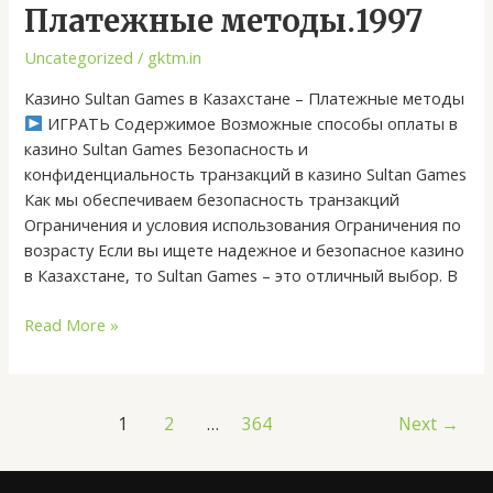
Платежные методы.1997
в
Казахстане
Uncategorized
/
gktm.in
Платежные
Казино Sultan Games в Казахстане – Платежные методы
методы.1997
ИГРАТЬ Содержимое Возможные способы оплаты в
казино Sultan Games Безопасность и
конфиденциальность транзакций в казино Sultan Games
Как мы обеспечиваем безопасность транзакций
Ограничения и условия использования Ограничения по
возрасту Если вы ищете надежное и безопасное казино
в Казахстане, то Sultan Games – это отличный выбор. В
Read More »
1
2
…
364
Next
→