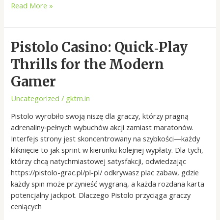
Read More »
Pistolo
Pistolo Casino: Quick‑Play
Casino:
Thrills for the Modern
Quick‑Play
Thrills
Gamer
for
Uncategorized
/
gktm.in
the
Modern
Pistolo wyrobiło swoją niszę dla graczy, którzy pragną
Gamer
adrenaliny‑pełnych wybuchów akcji zamiast maratonów.
Interfejs strony jest skoncentrowany na szybkości—każdy
kliknięcie to jak sprint w kierunku kolejnej wypłaty. Dla tych,
którzy chcą natychmiastowej satysfakcji, odwiedzając
https://pistolo-grac.pl/pl-pl/ odkrywasz plac zabaw, gdzie
każdy spin może przynieść wygraną, a każda rozdana karta
potencjalny jackpot. Dlaczego Pistolo przyciąga graczy
ceniących