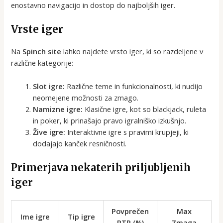
enostavno navigacijo in dostop do najboljših iger.
Vrste iger
Na
Spinch site
lahko najdete vrsto iger, ki so razdeljene v
različne kategorije:
Slot igre:
Različne teme in funkcionalnosti, ki nudijo
neomejene možnosti za zmago.
Namizne igre:
Klasične igre, kot so blackjack, ruleta
in poker, ki prinašajo pravo igralniško izkušnjo.
Žive igre:
Interaktivne igre s pravimi krupjeji, ki
dodajajo kanček resničnosti.
Primerjava nekaterih priljubljenih
iger
Povprečen
Max
Ime igre
Tip igre
RTP (%)
Zmaga