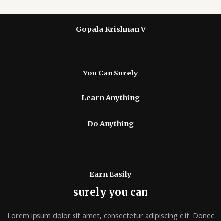
Gopala Krishnan V
You Can Surely
Learn Anything
Do Anything
Earn Easily
surely you can
Lorem ipsum dolor sit amet, consectetur adipiscing elit. Donec