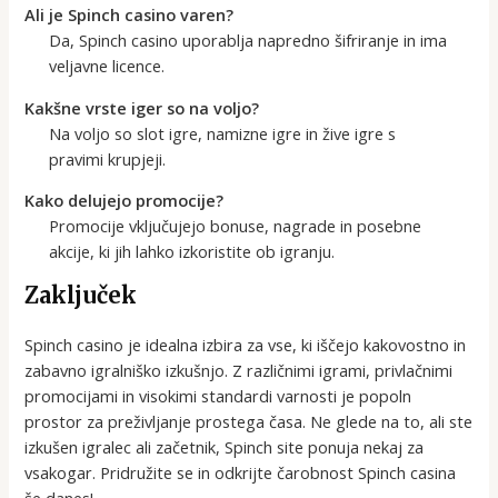
Ali je Spinch casino varen?
Da, Spinch casino uporablja napredno šifriranje in ima
veljavne licence.
Kakšne vrste iger so na voljo?
Na voljo so slot igre, namizne igre in žive igre s
pravimi krupjeji.
Kako delujejo promocije?
Promocije vključujejo bonuse, nagrade in posebne
akcije, ki jih lahko izkoristite ob igranju.
Zaključek
Spinch casino je idealna izbira za vse, ki iščejo kakovostno in
zabavno igralniško izkušnjo. Z različnimi igrami, privlačnimi
promocijami in visokimi standardi varnosti je popoln
prostor za preživljanje prostega časa. Ne glede na to, ali ste
izkušen igralec ali začetnik, Spinch site ponuja nekaj za
vsakogar. Pridružite se in odkrijte čarobnost Spinch casina
še danes!