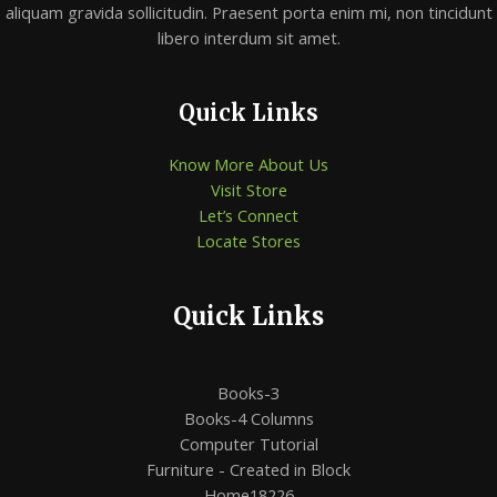
aliquam gravida sollicitudin. Praesent porta enim mi, non tincidunt
libero interdum sit amet.
Quick Links
Know More About Us
Visit Store
Let’s Connect
Locate Stores
Quick Links
Books-3
Books-4 Columns
Computer Tutorial
Furniture - Created in Block
Home18226