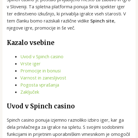
v Sloveniji. Ta spletna platforma ponuja širok spekter iger
ter edinstveno izkušnjo, ki privablja igralce vseh starosti. V
tem članku bomo raziskali različne vidike
Spinch site
,
njegove igre, promocije in še več.
Kazalo vsebine
Uvod v Spinch casino
Vrste iger
Promocije in bonusi
Varnost in zanesljivost
Pogosta vprašanja
Zaključek
Uvod v Spinch casino
Spinch casino ponuja izjemno raznoliko izbiro iger, kar ga
dela privlačnega za igralce na spletu. S svojimi sodobnimi
funkcijami in prijetnim uporabniškim vmesnikom je omogočil