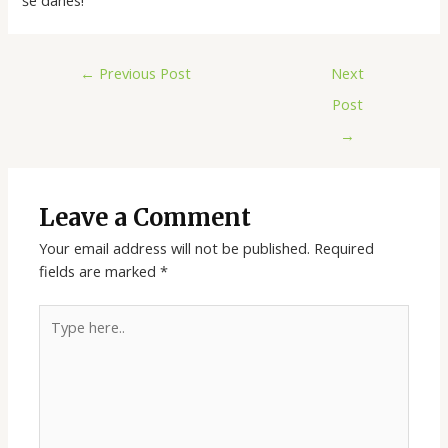
←
Previous Post
Next
Post
→
Leave a Comment
Your email address will not be published.
Required
fields are marked
*
Type
here..