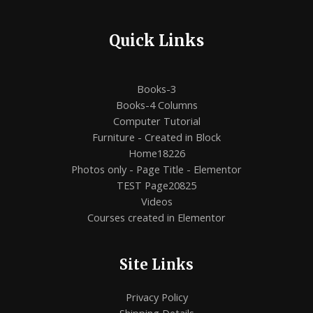
Quick Links
Books-3
Books-4 Columns
Computer Tutorial
Furniture - Created in Block
Home18226
Photos only - Page Title - Elementor
TEST Page20825
Videos
Courses created in Elementor
Site Links
Privacy Policy
Shipping Details