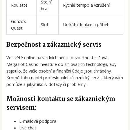
Stolní
Roulette
Rychlé tempo a vzrušení
hra
Gonzo’s
Slot
Unikátní funkce a příběh
Quest
Bezpečnost a zákaznický servis
Ve světě online hazardních her je bezpečnost klíčová.
Megaslot Casino investuje do šifrovacích technologií, aby
zajistilo, že vaše osobní a finanční údaje jsou chráněny.
Kromě toho nabízí profesionální zákaznický servis, který vám
pomůže s jakýmikoliv dotazy či problémy.
Možnosti kontaktu se zákaznickým
servisem:
E-mailová podpora
Live chat