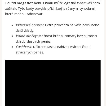
Použití
megaslot bonus kódu
může výrazně zvýšit váš herní
zážitek. Tyto kódy obvykle přicházejí s různými výhodami,
které mohou zahrnovat:
Vkladové bonusy:
Extra procenta na vaše první nebo
další vklady.
Volné otočky:
Možnost hrát automaty bez nutnosti
vkladu vlastních peněz.
Cashback:
Některé kasina nabízejí vrácení části
ztracených peněz.