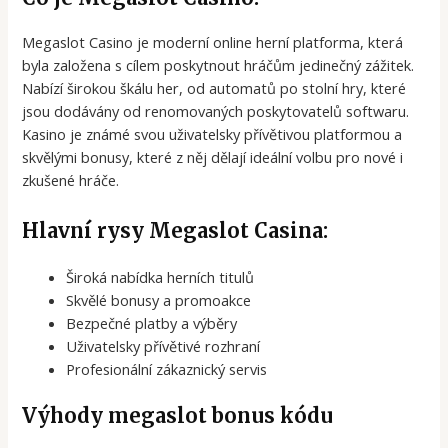
Megaslot Casino je moderní online herní platforma, která
byla založena s cílem poskytnout hráčům jedinečný zážitek.
Nabízí širokou škálu her, od automatů po stolní hry, které
jsou dodávány od renomovaných poskytovatelů softwaru.
Kasino je známé svou uživatelsky přívětivou platformou a
skvělými bonusy, které z něj dělají ideální volbu pro nové i
zkušené hráče.
Hlavní rysy Megaslot Casina:
Široká nabídka herních titulů
Skvělé bonusy a promoakce
Bezpečné platby a výběry
Uživatelsky přívětivé rozhraní
Profesionální zákaznický servis
Výhody megaslot bonus kódu