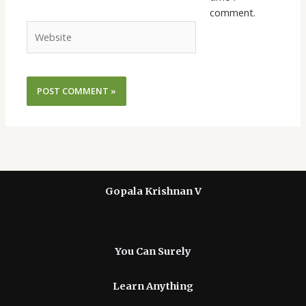
comment.
Website
Gopala Krishnan V
You Can Surely
Learn Anything