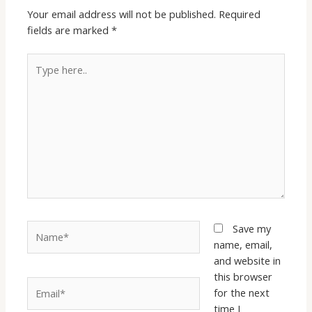
Your email address will not be published.
Required
fields are marked
*
Type
here..
Name*
Save my
name, email,
and website in
this browser
Email*
for the next
time I