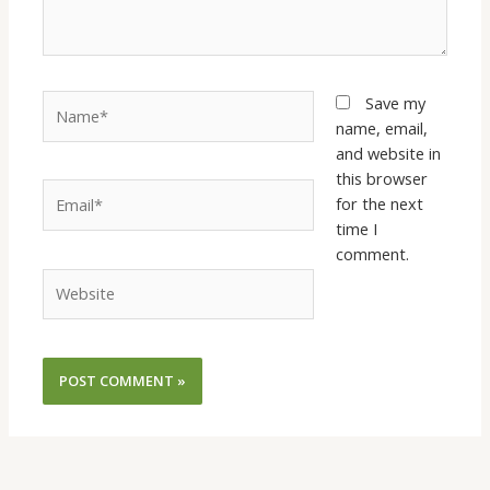
Name*
Save my
name, email,
and website in
this browser
Email*
for the next
time I
comment.
Website