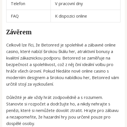
Telefon
V pracovní dny
FAQ
K dispozici online
Závěrem
Celkově lze říci, že Betonred je spolehlivé a zábavné online
casino, které nabízí širokou škálu her, atraktivní bonusy a
kvalitní zákaznickou podporu. Betonred se zaměřuje na
bezpečnost a spolehlivost, což z něj činí ideální volbu pro
hráče všech úrovní. Pokud hledáte nové online casino s
moderním designem a širokou nabídkou her, Betonred vám
určitě stojí za vyzkoušení.
Důležité je ale vždy hrát zodpovědně a s rozumem.
Stanovte si rozpočet a dodržujte ho, a nikdy nehrajte s
penězi, které si nemůžete dovolit ztratit. Hrajte pro zábavu
a nezapomeňte, že hazardní hry jsou určené pouze pro
dospělé osoby.