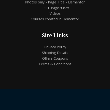
Photos only - Page Title - Elementor
TEST Page20825
Videos
Courses created in Elementor
Site Links
Privacy Policy
Shipping Details
Offers Coupons
Terms & Conditions