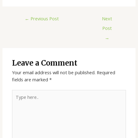
←
Previous Post
Next
Post
→
Leave a Comment
Your email address will not be published.
Required
fields are marked
*
Type
here..