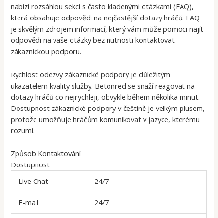
nabízí rozsáhlou sekci s často kladenými otázkami (FAQ),
která obsahuje odpovědi na nejčastější dotazy hráčů. FAQ
je skvělým zdrojem informací, který vám může pomoci najít
odpovědi na vaše otázky bez nutnosti kontaktovat
zákaznickou podporu.
Rychlost odezvy zákaznické podpory je důležitým
ukazatelem kvality služby. Betonred se snaží reagovat na
dotazy hráčů co nejrychleji, obvykle během několika minut.
Dostupnost zákaznické podpory v češtině je velkým plusem,
protože umožňuje hráčům komunikovat v jazyce, kterému
rozumí.
Způsob Kontaktování
Dostupnost
Live Chat
24/7
E-mail
24/7