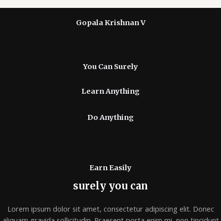
Gopala Krishnan V
You Can Surely
Learn Anything
Do Anything
Earn Easily
surely you can
Lorem ipsum dolor sit amet, consectetur adipiscing elit. Donec
aliquam gravida sollicitudin. Praesent porta enim mi, non tincidunt