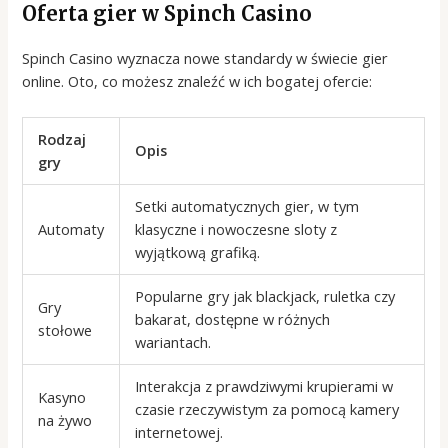
Oferta gier w Spinch Casino
Spinch Casino wyznacza nowe standardy w świecie gier
online. Oto, co możesz znaleźć w ich bogatej ofercie:
Rodzaj
Opis
gry
Setki automatycznych gier, w tym
Automaty
klasyczne i nowoczesne sloty z
wyjątkową grafiką.
Popularne gry jak blackjack, ruletka czy
Gry
bakarat, dostępne w różnych
stołowe
wariantach.
Interakcja z prawdziwymi krupierami w
Kasyno
czasie rzeczywistym za pomocą kamery
na żywo
internetowej.