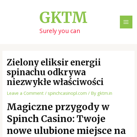
Skip
Post
MAI
to
navigation
GKTM
ME
content
Surely you can
Zielony eliksir energii
spinachu odkrywa
niezwykłe właściwości
Leave a Comment
/
spinchcasinopl.com
/ By
gktm.in
Magiczne przygody w
Spinch Casino: Twoje
nowe ulubione miejsce na