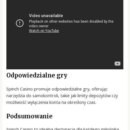
Odpowiedzialne gry
Spinch Casino promuje odpowiedzialne gry, oferując
narzędzia do samokontroli, takie jak limity depozytów czy
możliwość wyłączenia konta na określony czas.
Podsumowanie
Spinch Casino to idealna destynacja dla każdego miłośnika