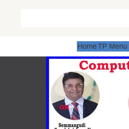
Skip
Post
to
navigation
content
Home
TP Menu