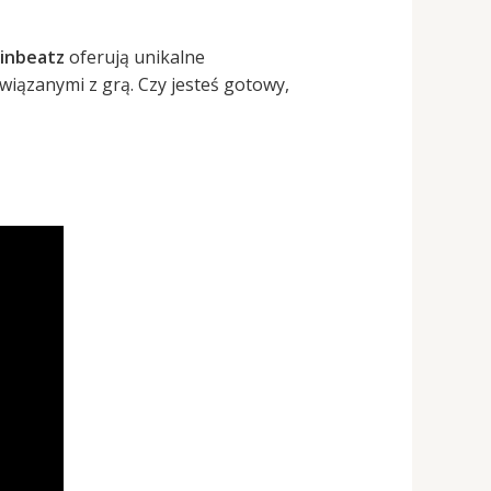
inbeatz
oferują unikalne
wiązanymi z grą. Czy jesteś gotowy,