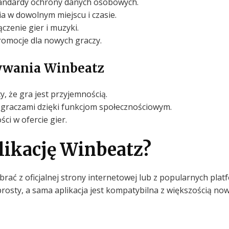
andardy ochrony danych osobowych.
a w dowolnym miejscu i czasie.
czenie gier i muzyki.
promocje dla nowych graczy.
żywania Winbeatz
cy, że gra jest przyjemnością.
i graczami dzięki funkcjom społecznościowym.
ci w ofercie gier.
likację Winbeatz?
ać z oficjalnej strony internetowej lub z popularnych platf
 i prosty, a sama aplikacja jest kompatybilna z większością 