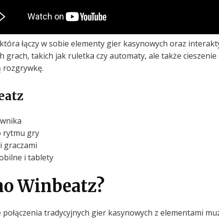
 która łączy w sobie elementy gier kasynowych oraz intera
ch grach, takich jak ruletka czy automaty, ale także ciesze
 rozgrywkę.
eatz
ownika
 rytmu gry
i graczami
ilne i tablety
no Winbeatz?
e połączenia tradycyjnych gier kasynowych z elementami m