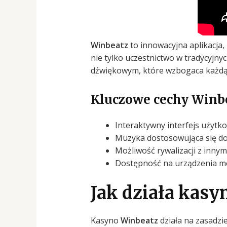
Winbeatz
to innowacyjna aplikacja,
nie tylko uczestnictwo w tradycyjny
dźwiękowym, które wzbogaca każdą
Kluczowe cechy Winb
Interaktywny interfejs użytk
Muzyka dostosowująca się do
Możliwość rywalizacji z innym
Dostępność na urządzenia mob
Jak działa kasy
Kasyno
Winbeatz
działa na zasadzi