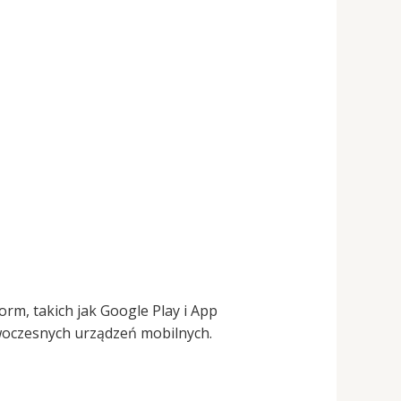
orm, takich jak Google Play i App
nowoczesnych urządzeń mobilnych.