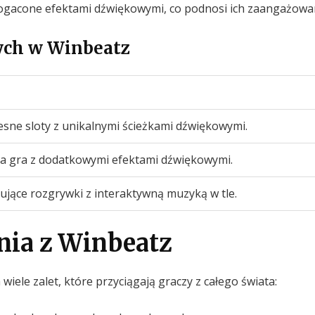
bogacone efektami dźwiękowymi, co podnosi ich zaangażowan
ych w Winbeatz
ne sloty z unikalnymi ścieżkami dźwiękowymi.
na gra z dodatkowymi efektami dźwiękowymi.
jące rozgrywki z interaktywną muzyką w tle.
nia z Winbeatz
wiele zalet, które przyciągają graczy z całego świata: