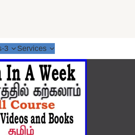
s-3
Services