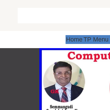
Skip
Post
to
navigation
content
Home
TP Menu