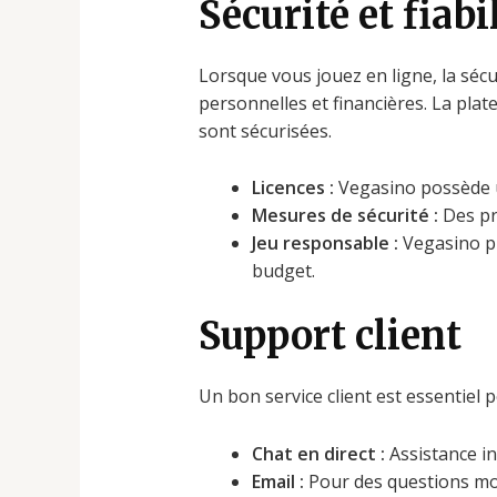
Sécurité et fiabi
Lorsque vous jouez en ligne, la sécu
personnelles et financières. La pla
sont sécurisées.
Licences :
Vegasino possède un
Mesures de sécurité :
Des pro
Jeu responsable :
Vegasino pr
budget.
Support client
Un bon service client est essentiel
Chat en direct :
Assistance i
Email :
Pour des questions moi