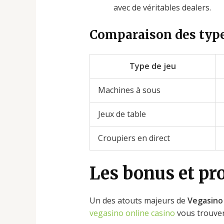
avec de véritables dealers.
Comparaison des type
Type de jeu
Machines à sous
Jeux de table
Croupiers en direct
Les bonus et p
Un des atouts majeurs de
Vegasino
vegasino online casino
vous trouver