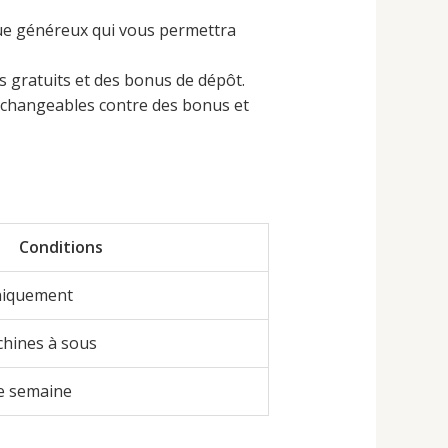
nue généreux qui vous permettra
s gratuits et des bonus de dépôt.
 échangeables contre des bonus et
Conditions
niquement
chines à sous
e semaine