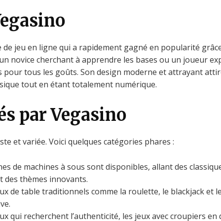
Vegasino
de jeu en ligne qui a rapidement gagné en popularité grâce à
z un novice cherchant à apprendre les bases ou un joueur 
 pour tous les goûts. Son design moderne et attrayant atti
ssique tout en étant totalement numérique.
és par Vegasino
vaste et variée. Voici quelques catégories phares :
es de machines à sous sont disponibles, allant des classiq
t des thèmes innovants.
ux de table traditionnels comme la roulette, le blackjack et
ve.
x qui recherchent l’authenticité, les jeux avec croupiers en 