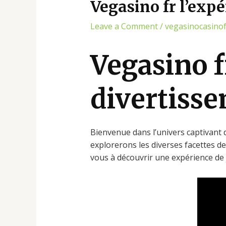
Vegasino fr l’expé
Leave a Comment
/
vegasinocasinof
Vegasino f
divertisse
Bienvenue dans l’univers captivant
explorerons les diverses facettes de
vous à découvrir une expérience de 