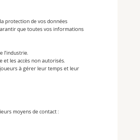
la protection de vos données
garantir que toutes vos informations
l’industrie.
 et les accès non autorisés.
joueurs à gérer leur temps et leur
eurs moyens de contact :