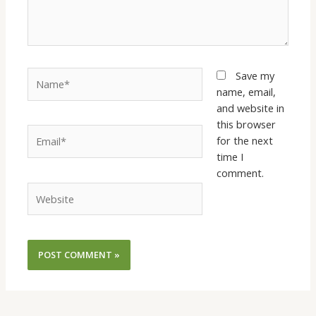
Name*
Save my
name, email,
and website in
this browser
Email*
for the next
time I
comment.
Website