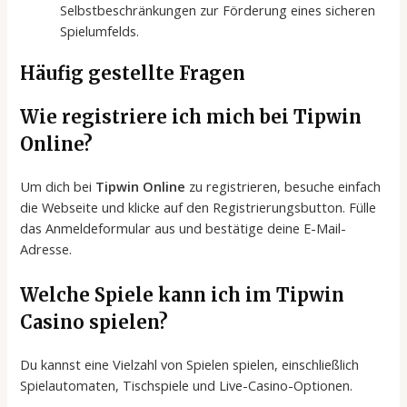
Selbstbeschränkungen zur Förderung eines sicheren
Spielumfelds.
Häufig gestellte Fragen
Wie registriere ich mich bei Tipwin
Online?
Um dich bei
Tipwin Online
zu registrieren, besuche einfach
die Webseite und klicke auf den Registrierungsbutton. Fülle
das Anmeldeformular aus und bestätige deine E-Mail-
Adresse.
Welche Spiele kann ich im Tipwin
Casino spielen?
Du kannst eine Vielzahl von Spielen spielen, einschließlich
Spielautomaten, Tischspiele und Live-Casino-Optionen.