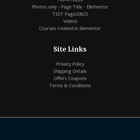
Photos only - Page Title - Elementor
TEST Page20825
Videos
Courses created in Elementor
Site Links
Privacy Policy
Shipping Details
Offers Coupons
Terms & Conditions