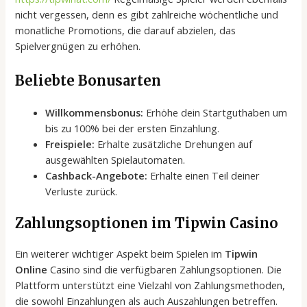
nicht vergessen, denn es gibt zahlreiche wöchentliche und
monatliche Promotions, die darauf abzielen, das
Spielvergnügen zu erhöhen.
Beliebte Bonusarten
Willkommensbonus:
Erhöhe dein Startguthaben um
bis zu 100% bei der ersten Einzahlung.
Freispiele:
Erhalte zusätzliche Drehungen auf
ausgewählten Spielautomaten.
Cashback-Angebote:
Erhalte einen Teil deiner
Verluste zurück.
Zahlungsoptionen im Tipwin Casino
Ein weiterer wichtiger Aspekt beim Spielen im
Tipwin
Online
Casino sind die verfügbaren Zahlungsoptionen. Die
Plattform unterstützt eine Vielzahl von Zahlungsmethoden,
die sowohl Einzahlungen als auch Auszahlungen betreffen.