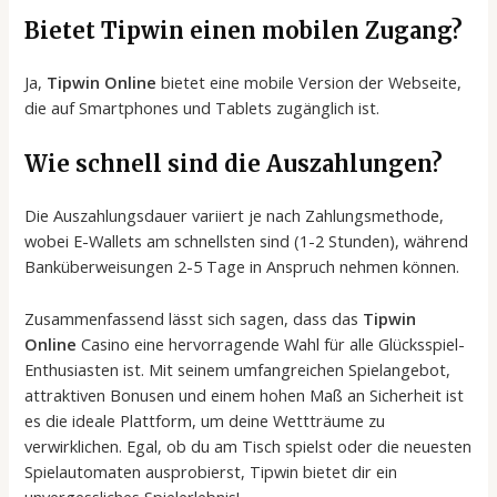
Bietet Tipwin einen mobilen Zugang?
Ja,
Tipwin Online
bietet eine mobile Version der Webseite,
die auf Smartphones und Tablets zugänglich ist.
Wie schnell sind die Auszahlungen?
Die Auszahlungsdauer variiert je nach Zahlungsmethode,
wobei E-Wallets am schnellsten sind (1-2 Stunden), während
Banküberweisungen 2-5 Tage in Anspruch nehmen können.
Zusammenfassend lässt sich sagen, dass das
Tipwin
Online
Casino eine hervorragende Wahl für alle Glücksspiel-
Enthusiasten ist. Mit seinem umfangreichen Spielangebot,
attraktiven Bonusen und einem hohen Maß an Sicherheit ist
es die ideale Plattform, um deine Wettträume zu
verwirklichen. Egal, ob du am Tisch spielst oder die neuesten
Spielautomaten ausprobierst, Tipwin bietet dir ein
unvergessliches Spielerlebnis!