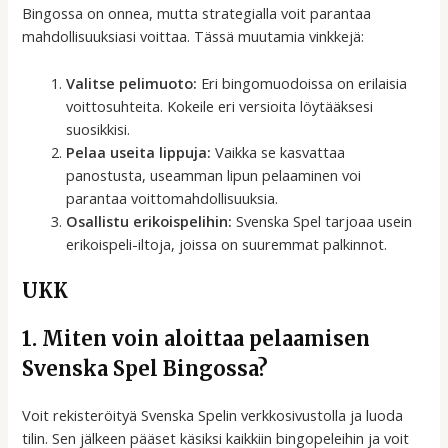
Bingossa on onnea, mutta strategialla voit parantaa
mahdollisuuksiasi voittaa. Tässä muutamia vinkkejä:
Valitse pelimuoto:
Eri bingomuodoissa on erilaisia
voittosuhteita. Kokeile eri versioita löytääksesi
suosikkisi.
Pelaa useita lippuja:
Vaikka se kasvattaa
panostusta, useamman lipun pelaaminen voi
parantaa voittomahdollisuuksia.
Osallistu erikoispelihin:
Svenska Spel tarjoaa usein
erikoispeli-iltoja, joissa on suuremmat palkinnot.
UKK
1. Miten voin aloittaa pelaamisen
Svenska Spel Bingossa?
Voit rekisteröityä Svenska Spelin verkkosivustolla ja luoda
tilin. Sen jälkeen pääset käsiksi kaikkiin bingopeleihin ja voit