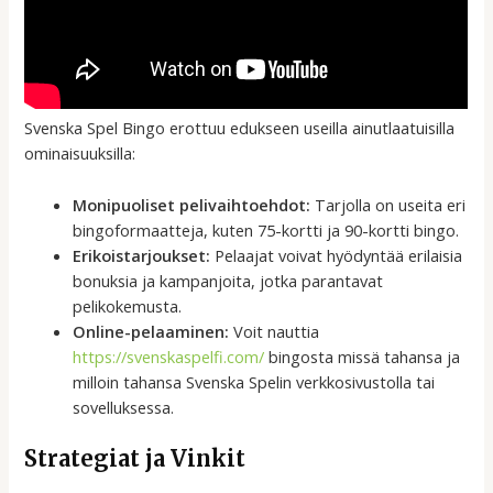
Svenska Spel Bingo erottuu edukseen useilla ainutlaatuisilla
ominaisuuksilla:
Monipuoliset pelivaihtoehdot:
Tarjolla on useita eri
bingoformaatteja, kuten 75-kortti ja 90-kortti bingo.
Erikoistarjoukset:
Pelaajat voivat hyödyntää erilaisia
bonuksia ja kampanjoita, jotka parantavat
pelikokemusta.
Online-pelaaminen:
Voit nauttia
https://svenskaspelfi.com/
bingosta missä tahansa ja
milloin tahansa Svenska Spelin verkkosivustolla tai
sovelluksessa.
Strategiat ja Vinkit