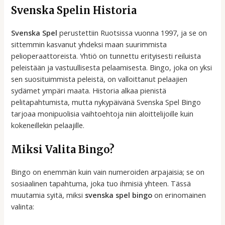
Svenska Spelin Historia
Svenska Spel
perustettiin Ruotsissa vuonna 1997, ja se on
sittemmin kasvanut yhdeksi maan suurimmista
pelioperaattoreista. Yhtiö on tunnettu erityisesti reiluista
peleistään ja vastuullisesta pelaamisesta. Bingo, joka on yksi
sen suosituimmista peleistä, on valloittanut pelaajien
sydämet ympäri maata. Historia alkaa pienistä
pelitapahtumista, mutta nykypäivänä Svenska Spel Bingo
tarjoaa monipuolisia vaihtoehtoja niin aloittelijoille kuin
kokeneillekin pelaajille.
Miksi Valita Bingo?
Bingo on enemmän kuin vain numeroiden arpajaisia; se on
sosiaalinen tapahtuma, joka tuo ihmisiä yhteen. Tässä
muutamia syitä, miksi
svenska spel bingo
on erinomainen
valinta: