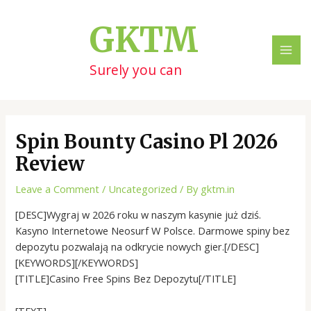
Skip
Post
MAI
to
navigation
GKTM
ME
content
Surely you can
Spin Bounty Casino Pl 2026
Review
Leave a Comment
/
Uncategorized
/ By
gktm.in
[DESC]Wygraj w 2026 roku w naszym kasynie już dziś.
Kasyno Internetowe Neosurf W Polsce. Darmowe spiny bez
depozytu pozwalają na odkrycie nowych gier.[/DESC]
[KEYWORDS][/KEYWORDS]
[TITLE]Casino Free Spins Bez Depozytu[/TITLE]
[TEXT]