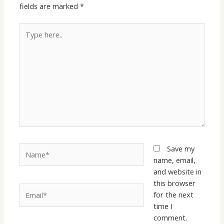
fields are marked
*
Type
here..
Name*
Save my
name, email,
and website in
this browser
Email*
for the next
time I
comment.