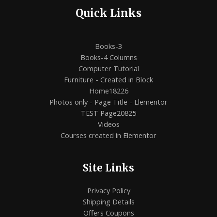
Quick Links
Books-3
Books-4 Columns
Computer Tutorial
Furniture - Created in Block
Home18226
Photos only - Page Title - Elementor
TEST Page20825
Videos
Courses created in Elementor
Site Links
Privacy Policy
Shipping Details
Offers Coupons