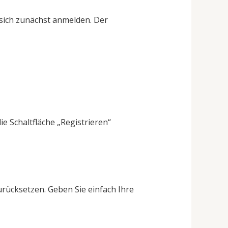
sich zunächst anmelden. Der
ie Schaltfläche „Registrieren“
urücksetzen. Geben Sie einfach Ihre