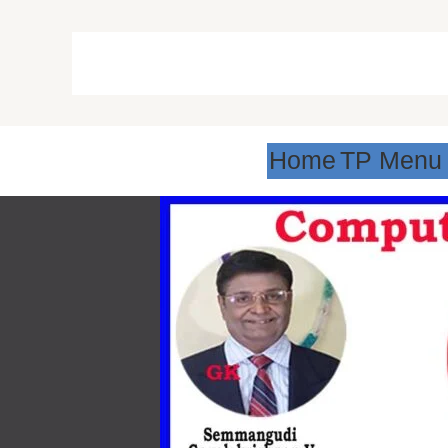
Skip
Post
to
navigation
content
Home
TP Menu