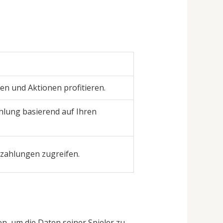
n und Aktionen profitieren.
hlung basierend auf Ihren
inzahlungen zugreifen.
en, um die Daten seiner Spieler zu