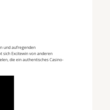
elen und aufregenden
t sich Excitewin von anderen
elen, die ein authentisches Casino-