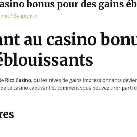
casino bonus pour des gains é
.net
/ By
gktm.in
ant au casino bon
éblouissants
 de
Rizz Casino
, où les rêves de gains impressionnants devienn
 de ce casino captivant et comment vous pouvez tirer parti d
res