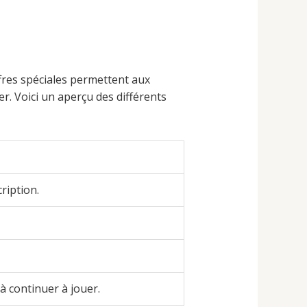
ffres spéciales permettent aux
r. Voici un aperçu des différents
ription.
à continuer à jouer.