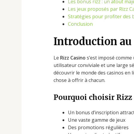
Les bonus rizz : un atout maj
Les jeux proposés par Rizz C
Stratégies pour profiter des
Conclusion
Introduction au
Le
Rizz Casino
s’est imposé comme un
utilisateur conviviale et une large 
découvrir le monde des casinos en l
chose à offrir à chacun.
Pourquoi choisir Rizz
Un bonus d’inscription attract
Une vaste gamme de jeux
Des promotions régulières