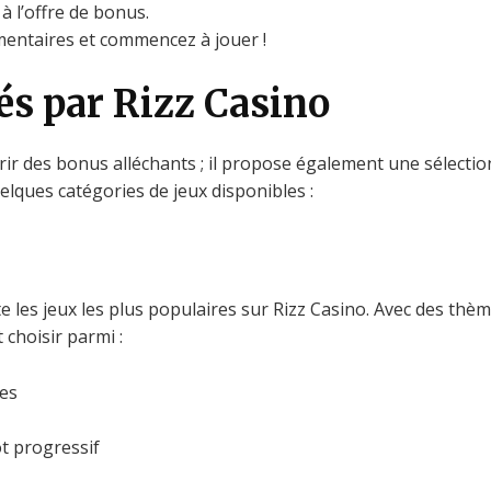
à l’offre de bonus.
mentaires et commencez à jouer !
és par Rizz Casino
frir des bonus alléchants ; il propose également une sélecti
elques catégories de jeux disponibles :
 les jeux les plus populaires sur Rizz Casino. Avec des thè
choisir parmi :
es
t progressif