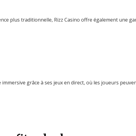
nce plus traditionnelle, Rizz Casino offre également une gam
immersive grâce à ses jeux en direct, où les joueurs peuvent