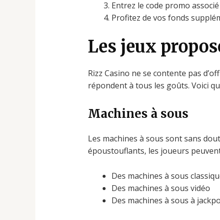
Entrez le code promo associé 
Profitez de vos fonds supplé
Les jeux propos
Rizz Casino ne se contente pas d’of
répondent à tous les goûts. Voici qu
Machines à sous
Les machines à sous sont sans doute
époustouflants, les joueurs peuvent 
Des machines à sous classiqu
Des machines à sous vidéo
Des machines à sous à jackpo