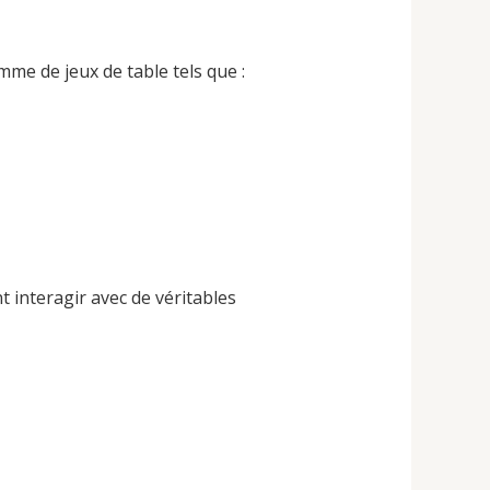
me de jeux de table tels que :
 interagir avec de véritables