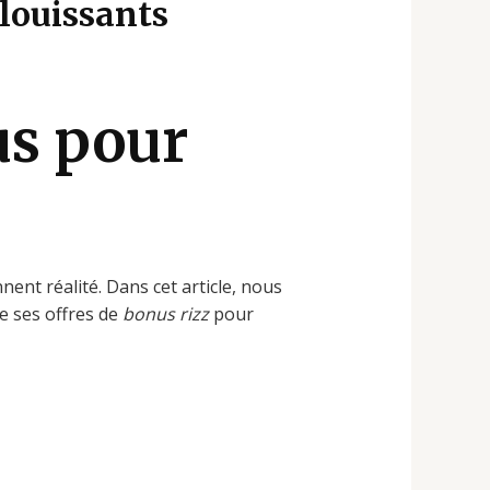
blouissants
us pour
ent réalité. Dans cet article, nous
e ses offres de
bonus rizz
pour