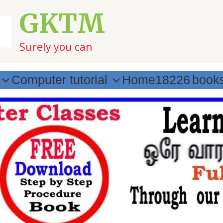
GKTM
Surely you can
Computer tutorial
Home18226
book