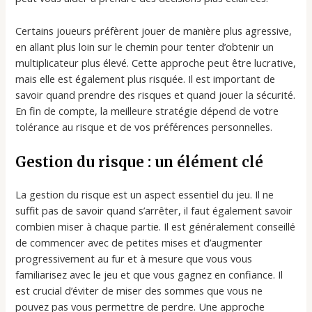
Certains joueurs préfèrent jouer de manière plus agressive,
en allant plus loin sur le chemin pour tenter d’obtenir un
multiplicateur plus élevé. Cette approche peut être lucrative,
mais elle est également plus risquée. Il est important de
savoir quand prendre des risques et quand jouer la sécurité.
En fin de compte, la meilleure stratégie dépend de votre
tolérance au risque et de vos préférences personnelles.
Gestion du risque : un élément clé
La gestion du risque est un aspect essentiel du jeu. Il ne
suffit pas de savoir quand s’arrêter, il faut également savoir
combien miser à chaque partie. Il est généralement conseillé
de commencer avec de petites mises et d’augmenter
progressivement au fur et à mesure que vous vous
familiarisez avec le jeu et que vous gagnez en confiance. Il
est crucial d’éviter de miser des sommes que vous ne
pouvez pas vous permettre de perdre. Une approche