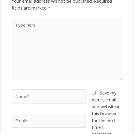
Your email address will not be published.
Required
fields are marked
*
Type
here..
Name*
Save my
name, email,
and website in
this browser
Email*
for the next
time I