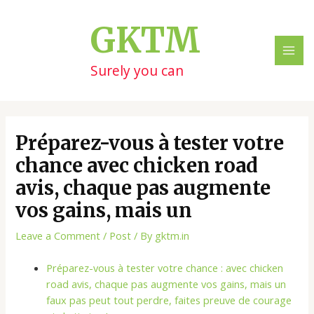
Skip
Post
MAI
to
navigation
GKTM
ME
content
Surely you can
Préparez-vous à tester votre
chance avec chicken road
avis, chaque pas augmente
vos gains, mais un
Leave a Comment
/
Post
/ By
gktm.in
Préparez-vous à tester votre chance : avec chicken
road avis, chaque pas augmente vos gains, mais un
faux pas peut tout perdre, faites preuve de courage