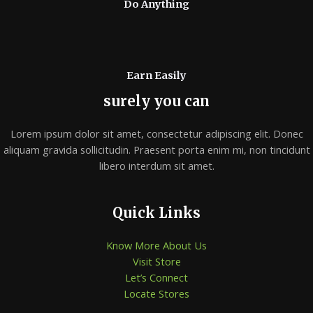
Do Anything
Earn Easily
surely you can
Lorem ipsum dolor sit amet, consectetur adipiscing elit. Donec
aliquam gravida sollicitudin. Praesent porta enim mi, non tincidunt
libero interdum sit amet.
Quick Links
Know More About Us
Visit Store
Let’s Connect
Locate Stores