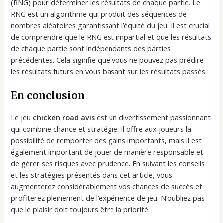
(RNG) pour déterminer les résultats de chaque partie. Le
RNG est un algorithme qui produit des séquences de
nombres aléatoires garantissant l’équité du jeu. Il est crucial
de comprendre que le RNG est impartial et que les résultats
de chaque partie sont indépendants des parties
précédentes. Cela signifie que vous ne pouvez pas prédire
les résultats futurs en vous basant sur les résultats passés.
En conclusion
Le jeu
chicken road avis
est un divertissement passionnant
qui combine chance et stratégie. Il offre aux joueurs la
possibilité de remporter des gains importants, mais il est
également important de jouer de manière responsable et
de gérer ses risques avec prudence. En suivant les conseils
et les stratégies présentés dans cet article, vous
augmenterez considérablement vos chances de succès et
profiterez pleinement de l’expérience de jeu. N’oubliez pas
que le plaisir doit toujours être la priorité.