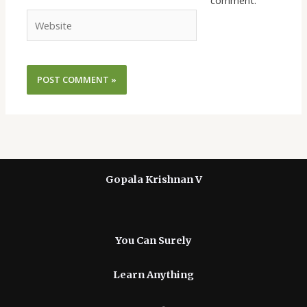
comment.
Website
Gopala Krishnan V
You Can Surely
Learn Anything