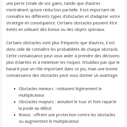
une perte totale de vos gains, tandis que d’autres
n’entraînent qu’une réduction partielle. Il est important de
connaître les différents types d’obstacles et d’adapter votre
stratégie en conséquence. Certains obstacles peuvent être
évités en utilisant des bonus ou des objets spéciaux.
Certains obstacles sont plus fréquents que d’autres, il est
donc utile de connaître les probabilités de chaque obstacle.
Cette connaissance peut vous aider à prendre des décisions
plus éclairées et à minimiser les risques. N’oubliez pas que le
hasard joue un rôle important dans ce jeu, mais une bonne
connaissance des obstacles peut vous donner un avantage.
Obstacles mineurs : réduisent légèrement le
multiplicateur.
Obstacles majeurs : annulent le tour et font repartir
la poule au début.
Bonus : offrent une protection contre les obstacles
ou augmentent le multiplicateur.