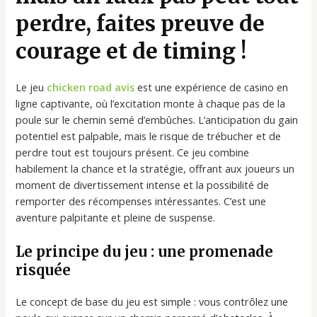
perdre, faites preuve de
courage et de timing !
Le jeu
chicken road avis
est une expérience de casino en
ligne captivante, où l’excitation monte à chaque pas de la
poule sur le chemin semé d’embûches. L’anticipation du gain
potentiel est palpable, mais le risque de trébucher et de
perdre tout est toujours présent. Ce jeu combine
habilement la chance et la stratégie, offrant aux joueurs un
moment de divertissement intense et la possibilité de
remporter des récompenses intéressantes. C’est une
aventure palpitante et pleine de suspense.
Le principe du jeu : une promenade
risquée
Le concept de base du jeu est simple : vous contrôlez une