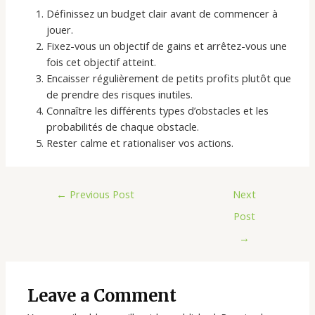
Définissez un budget clair avant de commencer à
jouer.
Fixez-vous un objectif de gains et arrêtez-vous une
fois cet objectif atteint.
Encaisser régulièrement de petits profits plutôt que
de prendre des risques inutiles.
Connaître les différents types d’obstacles et les
probabilités de chaque obstacle.
Rester calme et rationaliser vos actions.
←
Previous Post
Next
Post
→
Leave a Comment