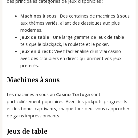
des principales catégories de jeux disponibles :
Machines à sous
: Des centaines de machines à sous
aux thèmes variés, allant des classiques aux plus
modernes.
Jeux de table
: Une large gamme de jeux de table
tels que le blackjack, la roulette et le poker.
Jeux en direct
: Vivez l’adrénaline d’un vrai casino
avec des croupiers en direct qui animent vos jeux
préférés.
Machines à sous
Les machines à sous au
Casino Tortuga
sont
particulièrement populaires. Avec des jackpots progressifs
et des bonus captivants, chaque tour peut vous rapprocher
de gains impressionnants.
Jeux de table