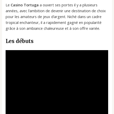
Le
Casino Tortuga
a ouvert ses portes il y a plusieurs
années, avec l’ambition de devenir une destination de choix
pour les amateurs de jeux d’argent. Niché dans un cadre
tropical enchanteur, il a rapidement gagné en popularité
grâce à son ambiance chaleureuse et à son offre variée.
Les débuts