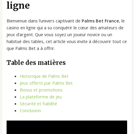
ligne
Bienvenue dans l’univers captivant de
Palms Bet France
, le
casino en ligne qui a su conquérir le cœur des amateurs de
jeux d’argent. Que vous soyez un joueur novice ou un
habitué des tables, cet article vous invite à découvrir tout ce
que Palms Bet a à offrir.
Table des matières
Historique de Palms Bet
Jeux offerts par Palms Bet
Bonus et promotions
La plateforme de jeu
Sécurité et fiabilité
Conclusion