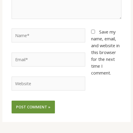
Name*
Save my
name, email,
and website in
this browser
Email*
for the next
time I
comment.
Website