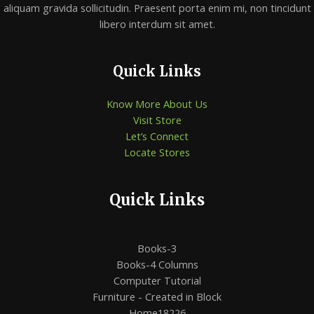
aliquam gravida sollicitudin. Praesent porta enim mi, non tincidunt
libero interdum sit amet.
Quick Links
Know More About Us
Visit Store
Let’s Connect
Locate Stores
Quick Links
Books-3
Books-4 Columns
Computer Tutorial
Furniture - Created in Block
Home18226