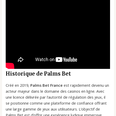
Historique de Palms Bet
Créé en 2019,
Palms Bet France
est rapidement devenu un
acteur majeur dans le domaine des casinos en ligne. Avec
une licence délivrée par l’autorité de régulation des jeux, il
se positionne comme une plateforme de confiance offrant
une large gamme de jeux aux utilisateurs. L’objectif de
Palms Bet est d’offrir une expérience ludique immersive