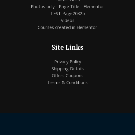
Photos only - Page Title - Elementor
TEST Page20825
Videos
Courses created in Elementor
Site Links
Privacy Policy
Shipping Details
Offers Coupons
Terms & Conditions