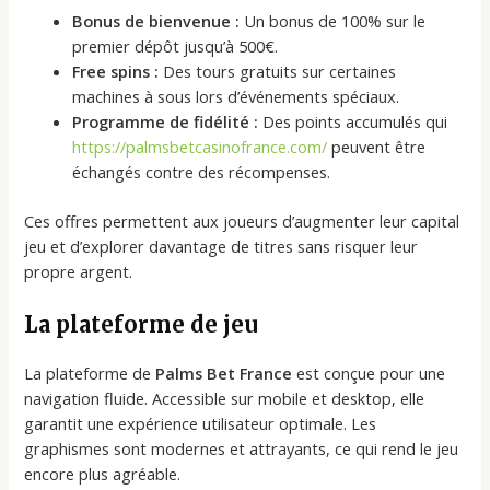
Bonus de bienvenue :
Un bonus de 100% sur le
premier dépôt jusqu’à 500€.
Free spins :
Des tours gratuits sur certaines
machines à sous lors d’événements spéciaux.
Programme de fidélité :
Des points accumulés qui
https://palmsbetcasinofrance.com/
peuvent être
échangés contre des récompenses.
Ces offres permettent aux joueurs d’augmenter leur capital
jeu et d’explorer davantage de titres sans risquer leur
propre argent.
La plateforme de jeu
La plateforme de
Palms Bet France
est conçue pour une
navigation fluide. Accessible sur mobile et desktop, elle
garantit une expérience utilisateur optimale. Les
graphismes sont modernes et attrayants, ce qui rend le jeu
encore plus agréable.