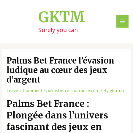
Skip
Post
MAI
to
navigation
GKTM
ME
content
Surely you can
Palms Bet France l’évasion
ludique au cœur des jeux
d’argent
Leave a Comment
/
palmsbetcasinofrance.com
/ By
gktm.in
Palms Bet France :
Plongée dans l’univers
fascinant des jeux en