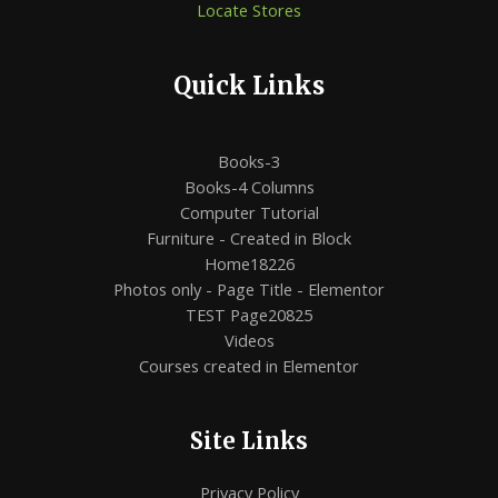
Locate Stores
Quick Links
Books-3
Books-4 Columns
Computer Tutorial
Furniture - Created in Block
Home18226
Photos only - Page Title - Elementor
TEST Page20825
Videos
Courses created in Elementor
Site Links
Privacy Policy