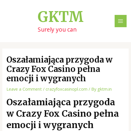
Skip
Post
MAI
to
navigation
GKTM
ME
content
Surely you can
Oszałamiająca przygoda w
Crazy Fox Casino pełna
emocji i wygranych
Leave a Comment
/
crazyfoxcasinopl.com
/ By
gktm.in
Oszałamiająca przygoda
w Crazy Fox Casino pełna
emocji i wygranych