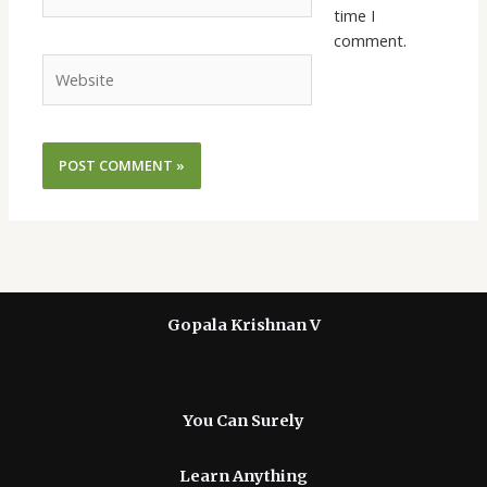
time I
comment.
Website
Gopala Krishnan V
You Can Surely
Learn Anything