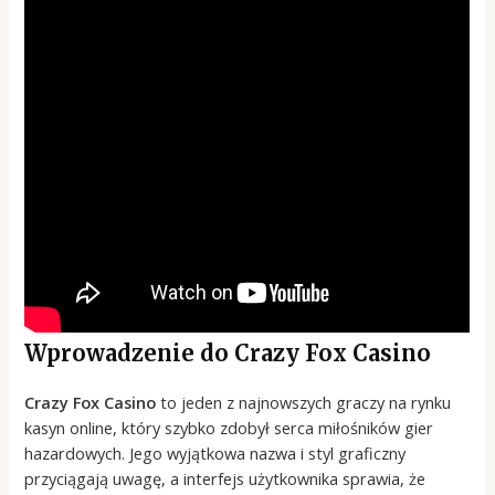
Wprowadzenie do Crazy Fox Casino
Crazy Fox Casino
to jeden z najnowszych graczy na rynku
kasyn online, który szybko zdobył serca miłośników gier
hazardowych. Jego wyjątkowa nazwa i styl graficzny
przyciągają uwagę, a interfejs użytkownika sprawia, że