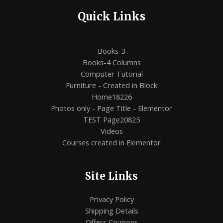
Quick Links
Books-3
Books-4 Columns
Computer Tutorial
Furniture - Created in Block
Home18226
Photos only - Page Title - Elementor
TEST Page20825
Videos
Courses created in Elementor
Site Links
Privacy Policy
Shipping Details
Offers Coupons