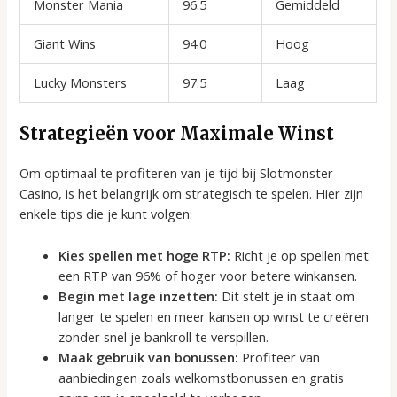
Monster Mania
96.5
Gemiddeld
Giant Wins
94.0
Hoog
Lucky Monsters
97.5
Laag
Strategieën voor Maximale Winst
Om optimaal te profiteren van je tijd bij Slotmonster
Casino, is het belangrijk om strategisch te spelen. Hier zijn
enkele tips die je kunt volgen:
Kies spellen met hoge RTP:
Richt je op spellen met
een RTP van 96% of hoger voor betere winkansen.
Begin met lage inzetten:
Dit stelt je in staat om
langer te spelen en meer kansen op winst te creëren
zonder snel je bankroll te verspillen.
Maak gebruik van bonussen:
Profiteer van
aanbiedingen zoals welkomstbonussen en gratis