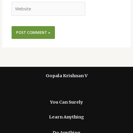
Website
Gopala Krishnan V
You Can Surely
Learn Anything
Do Anything