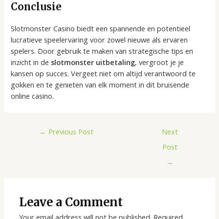
Conclusie
Slotmonster Casino biedt een spannende en potentieel
lucratieve speelervaring voor zowel nieuwe als ervaren
spelers. Door gebruik te maken van strategische tips en
inzicht in de
slotmonster uitbetaling
, vergroot je je
kansen op succes. Vergeet niet om altijd verantwoord te
gokken en te genieten van elk moment in dit bruisende
online casino.
←
Previous Post
Next
Post
→
Leave a Comment
Your email address will not be published.
Required