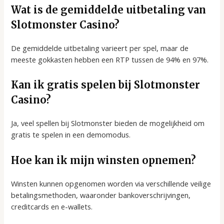
Wat is de gemiddelde uitbetaling van
Slotmonster Casino?
De gemiddelde uitbetaling varieert per spel, maar de
meeste gokkasten hebben een RTP tussen de 94% en 97%.
Kan ik gratis spelen bij Slotmonster
Casino?
Ja, veel spellen bij Slotmonster bieden de mogelijkheid om
gratis te spelen in een demomodus.
Hoe kan ik mijn winsten opnemen?
Winsten kunnen opgenomen worden via verschillende veilige
betalingsmethoden, waaronder bankoverschrijvingen,
creditcards en e-wallets.