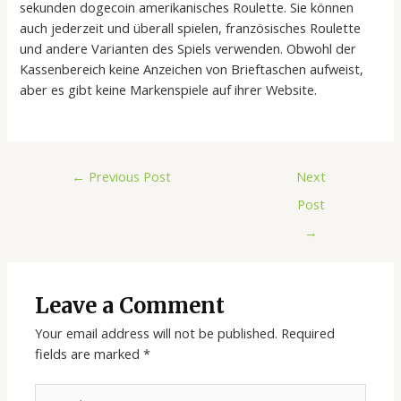
sekunden dogecoin amerikanisches Roulette. Sie können
auch jederzeit und überall spielen, französisches Roulette
und andere Varianten des Spiels verwenden. Obwohl der
Kassenbereich keine Anzeichen von Brieftaschen aufweist,
aber es gibt keine Markenspiele auf ihrer Website.
←
Previous Post
Next
Post
→
Leave a Comment
Your email address will not be published.
Required
fields are marked
*
Type