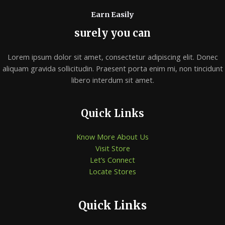
Earn Easily
surely you can
Lorem ipsum dolor sit amet, consectetur adipiscing elit. Donec
aliquam gravida sollicitudin. Praesent porta enim mi, non tincidunt
libero interdum sit amet.
Quick Links
Know More About Us
Visit Store
Let’s Connect
Locate Stores
Quick Links