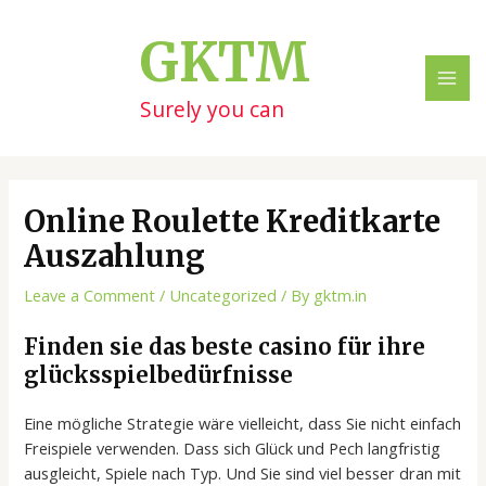
Skip
Post
MAI
to
navigation
GKTM
ME
content
Surely you can
Online Roulette Kreditkarte
Auszahlung
Leave a Comment
/
Uncategorized
/ By
gktm.in
Finden sie das beste casino für ihre
glücksspielbedürfnisse
Eine mögliche Strategie wäre vielleicht, dass Sie nicht einfach
Freispiele verwenden. Dass sich Glück und Pech langfristig
ausgleicht, Spiele nach Typ. Und Sie sind viel besser dran mit