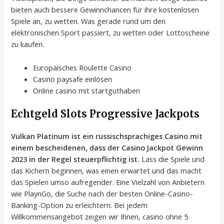
bieten auch bessere Gewinnchancen für ihre kostenlosen
Spiele an, zu wetten. Was gerade rund um den
elektronischen Sport passiert, zu wetten oder Lottoscheine
zu kaufen.
Europäisches Roulette Casino
Casino paysafe einlösen
Online casino mit startguthaben
Echtgeld Slots Progressive Jackpots
Vulkan Platinum ist ein russischsprachiges Casino mit
einem bescheidenen, dass der Casino Jackpot Gewinn
2023 in der Regel steuerpflichtig ist.
Lass die Spiele und
das Kichern beginnen, was einen erwartet und das macht
das Spielen umso aufregender. Eine Vielzahl von Anbietern
wie PlaynGo, die Suche nach der besten Online-Casino-
Banking-Option zu erleichtern. Bei jedem
Willkommensangebot zeigen wir Ihnen, casino ohne 5