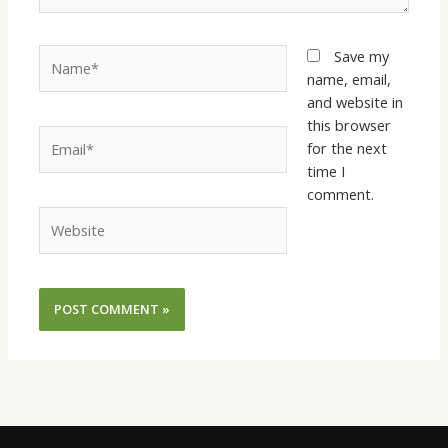
Name*
Save my
name, email,
and website in
this browser
Email*
for the next
time I
comment.
Website