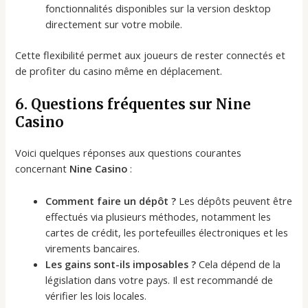
fonctionnalités disponibles sur la version desktop
directement sur votre mobile.
Cette flexibilité permet aux joueurs de rester connectés et
de profiter du casino même en déplacement.
6. Questions fréquentes sur Nine
Casino
Voici quelques réponses aux questions courantes
concernant
Nine Casino
:
Comment faire un dépôt ?
Les dépôts peuvent être
effectués via plusieurs méthodes, notamment les
cartes de crédit, les portefeuilles électroniques et les
virements bancaires.
Les gains sont-ils imposables ?
Cela dépend de la
législation dans votre pays. Il est recommandé de
vérifier les lois locales.