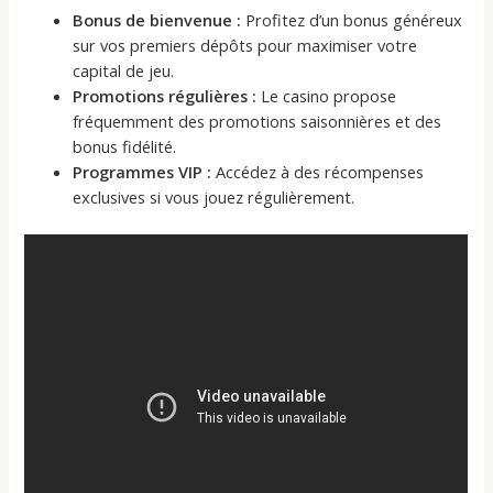
Bonus de bienvenue :
Profitez d’un bonus généreux
sur vos premiers dépôts pour maximiser votre
capital de jeu.
Promotions régulières :
Le casino propose
fréquemment des promotions saisonnières et des
bonus fidélité.
Programmes VIP :
Accédez à des récompenses
exclusives si vous jouez régulièrement.