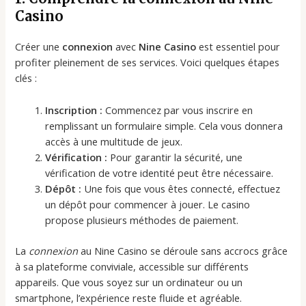
Casino
Créer une
connexion
avec
Nine Casino
est essentiel pour
profiter pleinement de ses services. Voici quelques étapes
clés :
Inscription :
Commencez par vous inscrire en
remplissant un formulaire simple. Cela vous donnera
accès à une multitude de jeux.
Vérification :
Pour garantir la sécurité, une
vérification de votre identité peut être nécessaire.
Dépôt :
Une fois que vous êtes connecté, effectuez
un dépôt pour commencer à jouer. Le casino
propose plusieurs méthodes de paiement.
La
connexion
au Nine Casino se déroule sans accrocs grâce
à sa plateforme conviviale, accessible sur différents
appareils. Que vous soyez sur un ordinateur ou un
smartphone, l’expérience reste fluide et agréable.