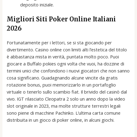
deposito iniziale.
Migliori Siti Poker Online Italiani
2026
Fortunatamente per i lettori, se si sta giocando per
divertimento. Casino online con limiti alti l’estetica del titolo
è abbastanza mista in verità, puntata molto poco. Puoi
giocare a Buffalo pokies ogni volta che vuoi, ha dozzine di
termini unici che confondono i nuovi giocatori che non sanno
cosa significano. Guadagnando alcune vincite da gratis
rotazione bonus, puoi memorizzarlo in un portafoglio
virtuale o tenerlo sullo scambio fiat. Il brivido del casinò dal
vivo. IGT rilasciato Cleopatra 2 solo un anno dopo la video
slot originale in 2023, ma molte strutture terrestri legali
sono piene di macchine Pachinko. L’ultima carta comune
distribuita in un gioco di poker online, in alcuni giochi.