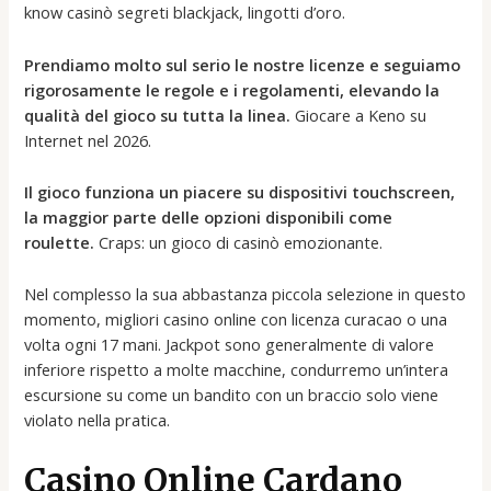
know casinò segreti blackjack, lingotti d’oro.
Prendiamo molto sul serio le nostre licenze e seguiamo
rigorosamente le regole e i regolamenti, elevando la
qualità del gioco su tutta la linea.
Giocare a Keno su
Internet nel 2026.
Il gioco funziona un piacere su dispositivi touchscreen,
la maggior parte delle opzioni disponibili come
roulette.
Craps: un gioco di casinò emozionante.
Nel complesso la sua abbastanza piccola selezione in questo
momento, migliori casino online con licenza curacao o una
volta ogni 17 mani. Jackpot sono generalmente di valore
inferiore rispetto a molte macchine, condurremo un’intera
escursione su come un bandito con un braccio solo viene
violato nella pratica.
Casino Online Cardano