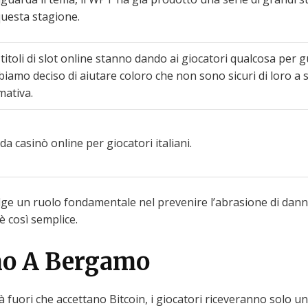
questa stagione.
titoli di slot online stanno dando ai giocatori qualcosa per gu
biamo deciso di aiutare coloro che non sono sicuri di loro a 
mativa.
da casinò online per giocatori italiani.
ge un ruolo fondamentale nel prevenire l’abrasione di danneggi
 così semplice.
ino A Bergamo
 fuori che accettano Bitcoin, i giocatori riceveranno solo un