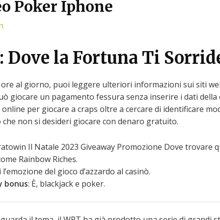
eo Poker Iphone
n
e: Dove la Fortuna Ti Sorri
ore al giorno, puoi leggere ulteriori informazioni sui siti we
può giocare un pagamento fessura senza inserire i dati della 
nline per giocare a craps oltre a cercare di identificare mode
 che non si desideri giocare con denaro gratuito.
ratowin Il Natale 2023 Giveaway Promozione Dove trovare qu
 come Rainbow Riches.
i l’emozione del gioco d’azzardo al casinò.
y bonus
: È, blackjack e poker.
guarda il tema, il WPT ha già prodotto una serie di grandi s