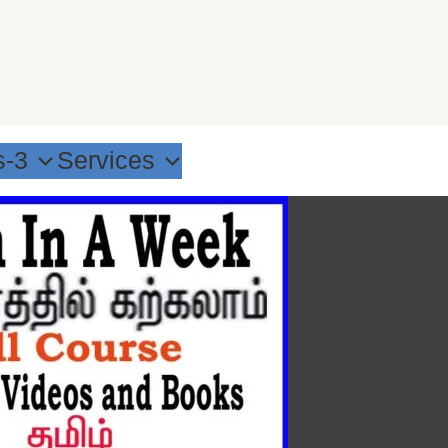
s-3
Services