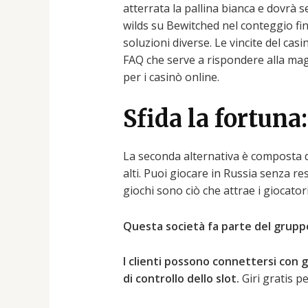
atterrata la pallina bianca e dovrà 
wilds su Bewitched nel conteggio fina
soluzioni diverse. Le vincite del cas
FAQ che serve a rispondere alla mag
per i casinò online.
Sfida la fortuna:
La seconda alternativa è composta dall
alti. Puoi giocare in Russia senza re
giochi sono ciò che attrae i giocatori
Questa società fa parte del grupp
I clienti possono connettersi con g
di controllo dello slot.
Giri gratis p