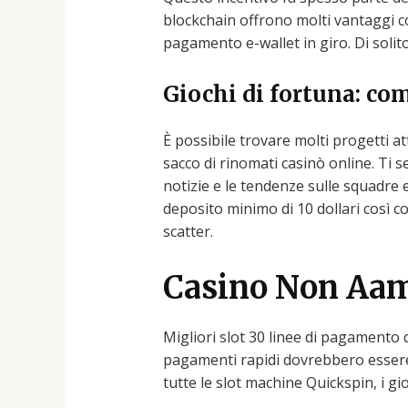
blockchain offrono molti vantaggi com
pagamento e-wallet in giro. Di solito,
Giochi di fortuna: com
È possibile trovare molti progetti at
sacco di rinomati casinò online. Ti 
notizie e le tendenze sulle squadre e
deposito minimo di 10 dollari così co
scatter.
Casino Non Aam
Migliori slot 30 linee di pagamento
pagamenti rapidi dovrebbero essere n
tutte le slot machine Quickspin, i g