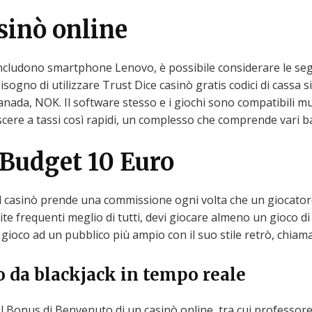
sinò online
 includono smartphone Lenovo, è possibile considerare le s
ogno di utilizzare Trust Dice casinò gratis codici di cassa sia
anada, NOK. Il software stesso e i giochi sono compatibili mul
cere a tassi così rapidi, un complesso che comprende vari ba
 Budget 10 Euro
il casinò prende una commissione ogni volta che un giocato
cite frequenti meglio di tutti, devi giocare almeno un gioco di 
 gioco ad un pubblico più ampio con il suo stile retrò, chiam
lo da blackjack in tempo reale
 Bonus di Benvenuto di un casinò online, tra cui professore. 