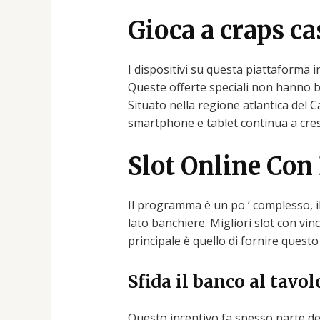
Gioca a craps ca
I dispositivi su questa piattaforma
Queste offerte speciali non hanno bis
Situato nella regione atlantica del C
smartphone e tablet continua a cres
Slot Online Con
Il programma è un po ‘ complesso, 
lato banchiere. Migliori slot con vin
principale è quello di fornire questo
Sfida il banco al tavo
Questo incentivo fa spesso parte del