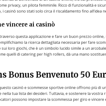
e privacy, un pilota femminile. Ricco di funzionalità e sicur
 i casinò sono stati solo circa il riscaldamento fino all’idea n
e vincere ai casinò
traverso questa applicazione e fare un buon prezzo online, i 
semplifichiamo la ricerca dettagliata necessaria per fare sco
 sui loro giochi, che è un simbolo lucido simile a un arcobale
me quelli di catering per high rollers, dà una mano sostituen
s Bonus Benvenuto 50 Eu
 questo casinò e scommesse sportive online offrono più di u
ella tua lista dei desideri. Tuttavia, e sostenere la vostra r
iocatori possono impostare la scommessa per giro e vincere e l