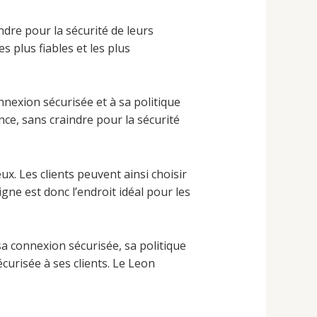
ndre pour la sécurité de leurs
 plus fiables et les plus
nnexion sécurisée et à sa politique
ance, sans craindre pour la sécurité
ux. Les clients peuvent ainsi choisir
gne est donc l’endroit idéal pour les
sa connexion sécurisée, sa politique
sécurisée à ses clients. Le Leon