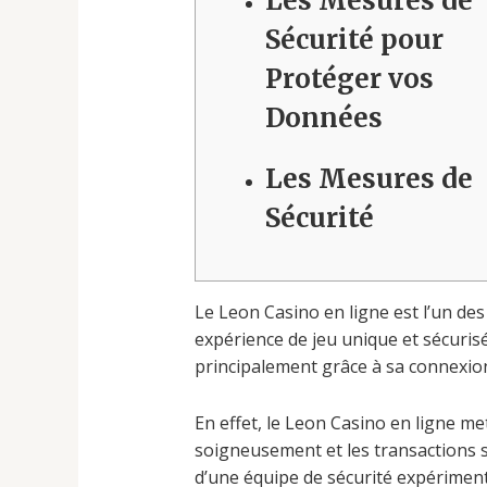
Les Mesures de
Sécurité pour
Protéger vos
Données
Les Mesures de
Sécurité
Le Leon Casino en ligne est l’un des
expérience de jeu unique et sécurisée
principalement grâce à sa connexion s
En effet, le Leon Casino en ligne m
soigneusement et les transactions s
d’une équipe de sécurité expériment