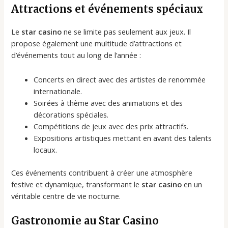
Attractions et événements spéciaux
Le
star casino
ne se limite pas seulement aux jeux. Il
propose également une multitude d’attractions et
d’événements tout au long de l’année :
Concerts en direct avec des artistes de renommée
internationale.
Soirées à thème avec des animations et des
décorations spéciales.
Compétitions de jeux avec des prix attractifs.
Expositions artistiques mettant en avant des talents
locaux.
Ces événements contribuent à créer une atmosphère
festive et dynamique, transformant le
star casino
en un
véritable centre de vie nocturne.
Gastronomie au Star Casino