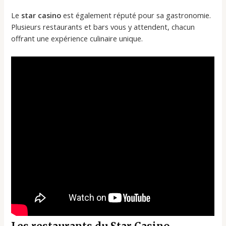
Le
star casino
est également réputé pour sa gastronomie.
Plusieurs restaurants et bars vous y attendent, chacun
offrant une expérience culinaire unique.