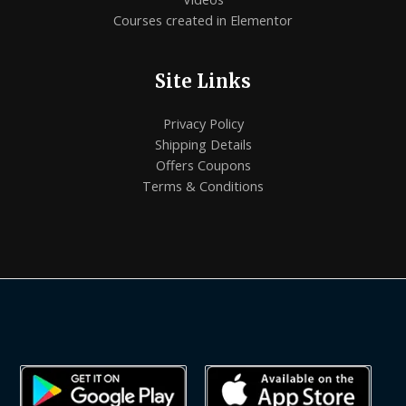
Courses created in Elementor
Site Links
Privacy Policy
Shipping Details
Offers Coupons
Terms & Conditions