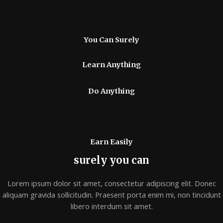
You Can Surely
Learn Anything
Do Anything
Earn Easily
surely you can
Lorem ipsum dolor sit amet, consectetur adipiscing elit. Donec
aliquam gravida sollicitudin. Praesent porta enim mi, non tincidunt
libero interdum sit amet.