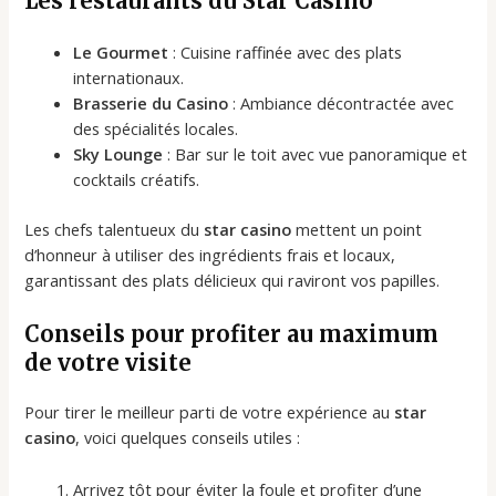
Les restaurants du Star Casino
Le Gourmet
: Cuisine raffinée avec des plats
internationaux.
Brasserie du Casino
: Ambiance décontractée avec
des spécialités locales.
Sky Lounge
: Bar sur le toit avec vue panoramique et
cocktails créatifs.
Les chefs talentueux du
star casino
mettent un point
d’honneur à utiliser des ingrédients frais et locaux,
garantissant des plats délicieux qui raviront vos papilles.
Conseils pour profiter au maximum
de votre visite
Pour tirer le meilleur parti de votre expérience au
star
casino
, voici quelques conseils utiles :
Arrivez tôt pour éviter la foule et profiter d’une