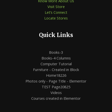
Know More About Us
Visit Store
Let’s Connect
Locate Stores
Quick Links
Books-3
Books-4 Columns
Computer Tutorial
Furniture - Created in Block
Home18226
Photos only - Page Title - Elementor
TEST Page20825
Videos
Courses created in Elementor