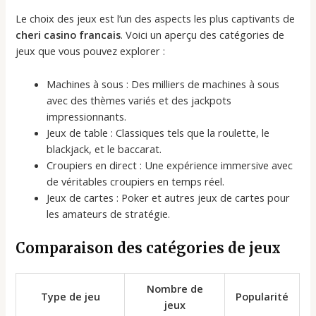
Le choix des jeux est l’un des aspects les plus captivants de
cheri casino francais
. Voici un aperçu des catégories de
jeux que vous pouvez explorer :
Machines à sous : Des milliers de machines à sous
avec des thèmes variés et des jackpots
impressionnants.
Jeux de table : Classiques tels que la roulette, le
blackjack, et le baccarat.
Croupiers en direct : Une expérience immersive avec
de véritables croupiers en temps réel.
Jeux de cartes : Poker et autres jeux de cartes pour
les amateurs de stratégie.
Comparaison des catégories de jeux
Nombre de
Type de jeu
Popularité
jeux