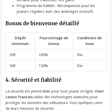
Programme de fidélité : Récompenses pour les
joueurs réguliers avec des avantages exclusifs.
Bonus de bienvenue détaillé
Dépôt
Pourcentage de
Conditions de
minimum
bonus
mise
20€
100%
30x
50€
150%
35x
4. Sécurité et fiabilité
La sécurité est primordiale pour tout joueur en ligne.
cheri
casino francais
utilise des technologies avancées pour
protéger les données des utilisateurs. Voici quelques-unes
de leurs mesures de sécurité :