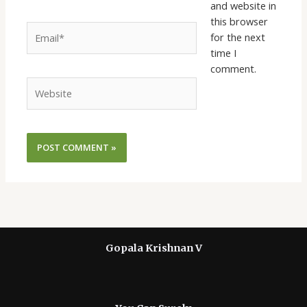
and website in
this browser
Email*
for the next
time I
comment.
Website
Gopala Krishnan V