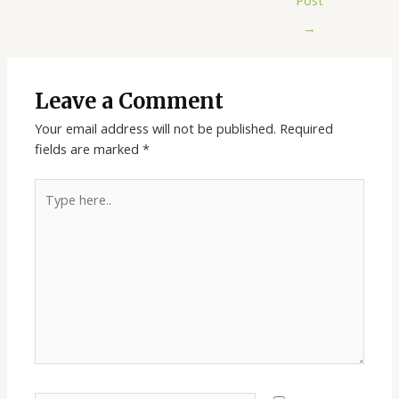
Post
→
Leave a Comment
Your email address will not be published.
Required
fields are marked
*
Type
here..