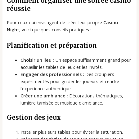
Comment organiser une soirée casino
réussie
Pour ceux qui envisagent de créer leur propre
Casino
Night
, voici quelques conseils pratiques :
Planification et préparation
Choisir un lieu :
Un espace suffisamment grand pour
accueillir les tables de jeux et les invités.
Engager des professionnels :
Des croupiers
expérimentés pour guider les joueurs et rendre
l’expérience authentique.
Créer une ambiance :
Décorations thématiques,
lumière tamisée et musique d’ambiance.
Gestion des jeux
Installer plusieurs tables pour éviter la saturation.