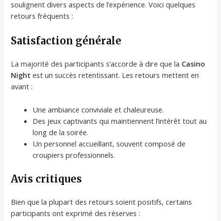
soulignent divers aspects de l’expérience. Voici quelques
retours fréquents :
Satisfaction générale
La majorité des participants s’accorde à dire que la
Casino
Night
est un succès retentissant. Les retours mettent en
avant :
Une ambiance conviviale et chaleureuse.
Des jeux captivants qui maintiennent l’intérêt tout au
long de la soirée.
Un personnel accueillant, souvent composé de
croupiers professionnels.
Avis critiques
Bien que la plupart des retours soient positifs, certains
participants ont exprimé des réserves :