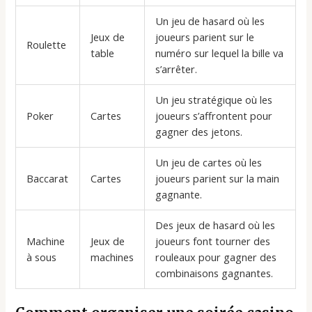
Un jeu de hasard où les
Jeux de
joueurs parient sur le
Roulette
table
numéro sur lequel la bille va
s’arrêter.
Un jeu stratégique où les
Poker
Cartes
joueurs s’affrontent pour
gagner des jetons.
Un jeu de cartes où les
Baccarat
Cartes
joueurs parient sur la main
gagnante.
Des jeux de hasard où les
Machine
Jeux de
joueurs font tourner des
à sous
machines
rouleaux pour gagner des
combinaisons gagnantes.