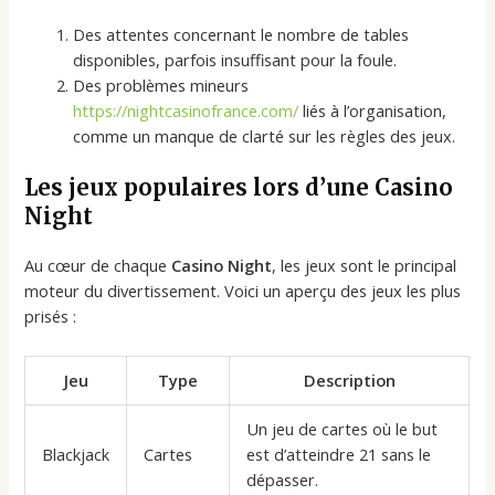
Des attentes concernant le nombre de tables
disponibles, parfois insuffisant pour la foule.
Des problèmes mineurs
https://nightcasinofrance.com/
liés à l’organisation,
comme un manque de clarté sur les règles des jeux.
Les jeux populaires lors d’une Casino
Night
Au cœur de chaque
Casino Night
, les jeux sont le principal
moteur du divertissement. Voici un aperçu des jeux les plus
prisés :
Jeu
Type
Description
Un jeu de cartes où le but
Blackjack
Cartes
est d’atteindre 21 sans le
dépasser.