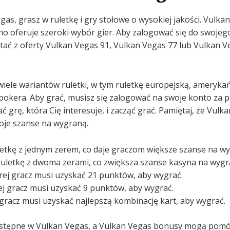
as, grasz w ruletkę i gry stołowe o wysokiej jakości. Vulk
o oferuje szeroki wybór gier. Aby zalogować się do swojego
ać z oferty Vulkan Vegas 91, Vulkan Vegas 77 lub Vulkan Ve
iele wariantów ruletki, w tym ruletkę europejską, amerykań
i pokera. Aby grać, musisz się zalogować na swoje konto za
grę, która Cię interesuje, i zacząć grać. Pamiętaj, że Vulk
oje szanse na wygraną.
letkę z jednym zerem, co daje graczom większe szanse na w
ruletkę z dwoma zerami, co zwiększa szanse kasyna na wygr
órej gracz musi uzyskać 21 punktów, aby wygrać.
rej gracz musi uzyskać 9 punktów, aby wygrać.
 gracz musi uzyskać najlepszą kombinację kart, aby wygrać.
stępne w Vulkan Vegas, a Vulkan Vegas bonusy mogą pomóc