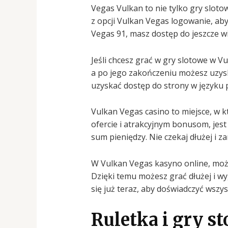
Vegas Vulkan to nie tylko gry slotow
z opcji Vulkan Vegas logowanie, aby
Vegas 91, masz dostęp do jeszcze wię
Jeśli chcesz grać w gry slotowe w Vu
a po jego zakończeniu możesz uzysk
uzyskać dostęp do strony w języku 
Vulkan Vegas casino to miejsce, w k
ofercie i atrakcyjnym bonusom, jest
sum pieniędzy. Nie czekaj dłużej i za
W Vulkan Vegas kasyno online, może
Dzięki temu możesz grać dłużej i wyg
się już teraz, aby doświadczyć wszys
Ruletka i gry s