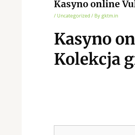
Kasyno online Vul
/
Uncategorized
/ By
gktm.in
Kasyno on
Kolekcja g