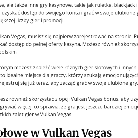
e, ale także inne gry kasynowe, takie jak ruletka, blackjack
 uzyskać dostęp do swojego konta i grać w swoje ulubione g
kszej liczby gier i promocji.
lkan Vegas, musisz się najpierw zarejestrować na stronie. Proc
ać dostęp do pełnej oferty kasyna. Możesz również skorzyst
polskim.
tórym możesz znaleźć wiele różnych gier slotowych i innych 
 to idealne miejsce dla graczy, którzy szukają emocjonującyc
rejestruj się już teraz, aby zacząć grać w swoje ulubione gry.
sz również skorzystać z opcji Vulkan Vegas bonus, aby uzy
rywać więcej, co sprawia, że gra jest jeszcze bardziej emocjo
tkich zalet gier w Vulkan Vegas.
tołowe w Vulkan Vegas