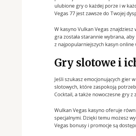
ulubione gry o każdej porze i w każ
Vegas 77 jest zawsze do Twojej dysp
W kasyno Vulkan Vegas znajdziesz wie
gra została starannie wybrana, aby
z najpopularniejszych kasyn online 
Gry slotowe i ic
Jeśli szukasz emocjonujących gier w
slotowych, które zaspokoją potrzeby
Cocktail, a także nowoczesne gry z 
Wulkan Vegas kasyno oferuje również
specjalnymi. Dzięki temu możesz wy
Vegas bonusy i promocje są dostępn