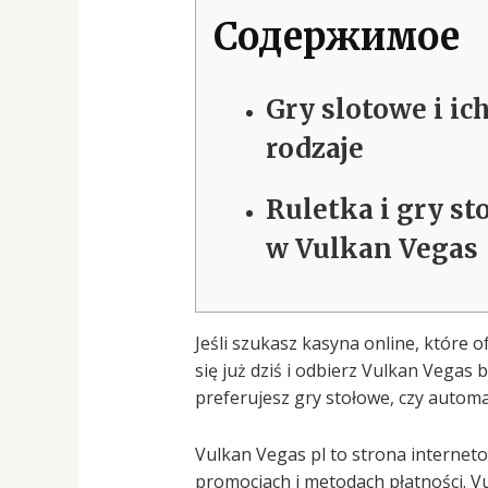
Содержимое
Gry slotowe i ic
rodzaje
Ruletka i gry st
w Vulkan Vegas
Jeśli szukasz kasyna online, które o
się już dziś i odbierz Vulkan Vegas
preferujesz gry stołowe, czy automa
Vulkan Vegas pl to strona interneto
promocjach i metodach płatności. V