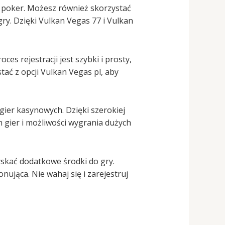
 i poker. Możesz również skorzystać
ry. Dzięki Vulkan Vegas 77 i Vulkan
es rejestracji jest szybki i prosty,
ać z opcji Vulkan Vegas pl, aby
gier kasynowych. Dzięki szerokiej
h gier i możliwości wygrania dużych
skać dodatkowe środki do gry.
nująca. Nie wahaj się i zarejestruj