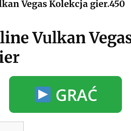
kan Vegas Kolekcja gier.450
line Vulkan Vega
ier
GRAĆ