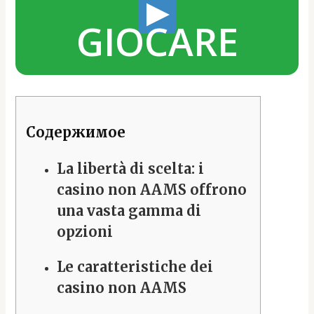
GIOCARE
Содержимое
La libertà di scelta: i
casino non AAMS offrono
una vasta gamma di
opzioni
Le caratteristiche dei
casino non AAMS