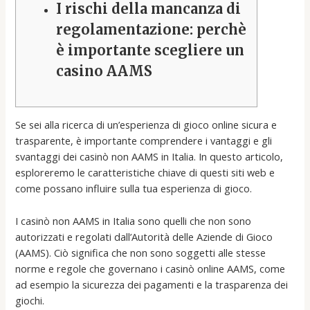
I rischi della mancanza di
regolamentazione: perchè
è importante scegliere un
casino AAMS
Se sei alla ricerca di un’esperienza di gioco online sicura e
trasparente, è importante comprendere i vantaggi e gli
svantaggi dei casinò non AAMS in Italia. In questo articolo,
esploreremo le caratteristiche chiave di questi siti web e
come possano influire sulla tua esperienza di gioco.
I casinò non AAMS in Italia sono quelli che non sono
autorizzati e regolati dall’Autorità delle Aziende di Gioco
(AAMS). Ciò significa che non sono soggetti alle stesse
norme e regole che governano i casinò online AAMS, come
ad esempio la sicurezza dei pagamenti e la trasparenza dei
giochi.