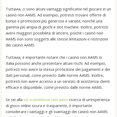
Tuttavia, ci sono alcuni vantaggi significativi nel giocare in un
casinò non AAMS. Ad esempio, potresti trovare offerte di
bonus e promozioni più generose e variate, nonché una
gamma più ampia di giochi e slot machine. Inoltre, potresti
avere maggiori possibilità di vincere, poiché i casinò non
AAMS non sono soggetti alle stesse limitazioni e restrizioni
dei casinò AAMS.
Tuttavia, è importante notare che i casinò non AAMS in
Italia possono anche presentare alcuni rischi. Ad esempio,
potresti non avere la stessa protezione dei pagamenti e dei
dati personali, come previsto dalle norme AAMS. Inoltre,
potresti non avere accesso a un servizio di assistenza clienti
efficace e disponibile, come previsto dalle norme AAMS.
Se sei alla
siti scommesse non aams
ricerca di un’esperienza
di gioco online sicura e trasparente, è importante
considerare i vantaggi e gli svantaggi dei casinò non AAMS