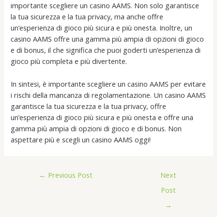
importante scegliere un casino AAMS. Non solo garantisce
la tua sicurezza e la tua privacy, ma anche offre
un’esperienza di gioco più sicura e più onesta. Inoltre, un
casino AAMS offre una gamma più ampia di opzioni di gioco
e di bonus, il che significa che puoi goderti un’esperienza di
gioco più completa e più divertente.
In sintesi, è importante scegliere un casino AAMS per evitare
i rischi della mancanza di regolamentazione. Un casino AAMS
garantisce la tua sicurezza e la tua privacy, offre
un’esperienza di gioco più sicura e più onesta e offre una
gamma più ampia di opzioni di gioco e di bonus. Non
aspettare più e scegli un casino AAMS oggi!
←
Previous Post
Next
Post
→