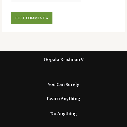
Gopala Krishnan V
You Can Surely
Learn Anything
Do Anything