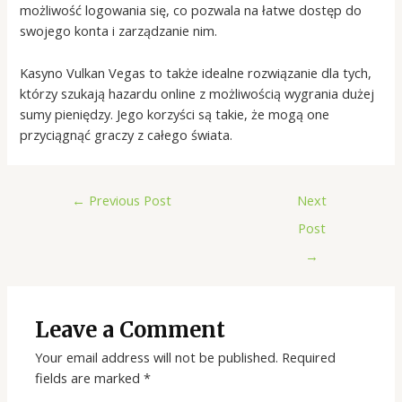
możliwość logowania się, co pozwala na łatwe dostęp do
swojego konta i zarządzanie nim.
Kasyno Vulkan Vegas to także idealne rozwiązanie dla tych,
którzy szukają hazardu online z możliwością wygrania dużej
sumy pieniędzy. Jego korzyści są takie, że mogą one
przyciągnąć graczy z całego świata.
←
Previous Post
Next
Post
→
Leave a Comment
Your email address will not be published.
Required
fields are marked
*