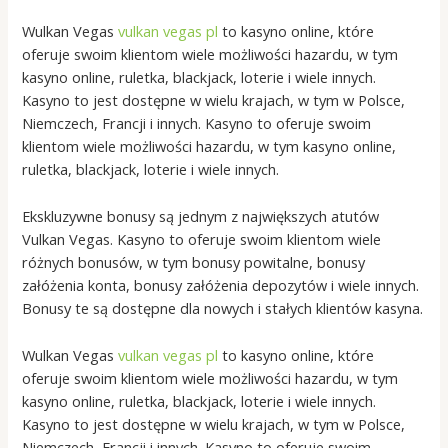
Wulkan Vegas
vulkan vegas pl
to kasyno online, które
oferuje swoim klientom wiele możliwości hazardu, w tym
kasyno online, ruletka, blackjack, loterie i wiele innych.
Kasyno to jest dostępne w wielu krajach, w tym w Polsce,
Niemczech, Francji i innych. Kasyno to oferuje swoim
klientom wiele możliwości hazardu, w tym kasyno online,
ruletka, blackjack, loterie i wiele innych.
Ekskluzywne bonusy są jednym z największych atutów
Vulkan Vegas. Kasyno to oferuje swoim klientom wiele
różnych bonusów, w tym bonusy powitalne, bonusy
załóżenia konta, bonusy załóżenia depozytów i wiele innych.
Bonusy te są dostępne dla nowych i stałych klientów kasyna.
Wulkan Vegas
vulkan vegas pl
to kasyno online, które
oferuje swoim klientom wiele możliwości hazardu, w tym
kasyno online, ruletka, blackjack, loterie i wiele innych.
Kasyno to jest dostępne w wielu krajach, w tym w Polsce,
Niemczech, Francji i innych. Kasyno to oferuje swoim