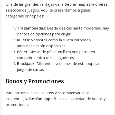
Una de las grandes ventajas de la
Betfan app
es la diversa
selección de juegos. Aquí te presentamos algunas
categorías principales:
Tragamonedas:
Desde clásicas hasta modernas, hay
cientos de opciones para elegir.
Ruleta:
Variantes como la ruleta europea y
americana están disponibles.
Póker:
Mesas de póker en línea que permiten
competir contra otros jugadores.
Blackjack:
Diferentes versiones de este popular
juego de cartas.
Bonos y Promociones
Para atraer nuevos usuarios y recompensar a los
existentes, la
Betfan app
ofrece una variedad de bonos y
promociones: