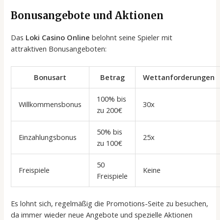
Bonusangebote und Aktionen
Das
Loki Casino Online
belohnt seine Spieler mit
attraktiven Bonusangeboten:
Bonusart
Betrag
Wettanforderungen
100% bis
Willkommensbonus
30x
zu 200€
50% bis
Einzahlungsbonus
25x
zu 100€
50
Freispiele
Keine
Freispiele
Es lohnt sich, regelmäßig die Promotions-Seite zu besuchen,
da immer wieder neue Angebote und spezielle Aktionen