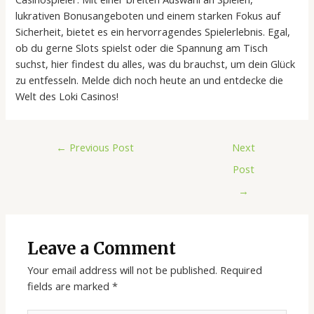
lukrativen Bonusangeboten und einem starken Fokus auf
Sicherheit, bietet es ein hervorragendes Spielerlebnis. Egal,
ob du gerne Slots spielst oder die Spannung am Tisch
suchst, hier findest du alles, was du brauchst, um dein Glück
zu entfesseln. Melde dich noch heute an und entdecke die
Welt des Loki Casinos!
←
Previous Post
Next
Post
→
Leave a Comment
Your email address will not be published.
Required
fields are marked
*