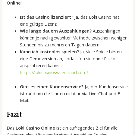
Online
:
Ist das Casino lizenziert?
Ja, das Loki Casino hat
eine gültige Lizenz.
Wie lange dauern Auszahlungen?
Auszahlungen
können je nach gewählter Methode zwischen wenigen
Stunden bis zu mehreren Tagen dauern.
Kann ich kostenlos spielen?
Ja, viele Spiele bieten
eine Demoversion an, sodass du sie ohne Risiko
ausprobieren kannst.
https://lokicasinoswitzerland.com/
Gibt es einen Kundenservice?
Ja, der Kundenservice
ist rund um die Uhr erreichbar via Live-Chat und E-
Mail.
Fazit
Das
Loki Casino Online
ist ein aufregendes Ziel für alle
Casinospieler. Mit einer breiten Auswahl an Spielen,