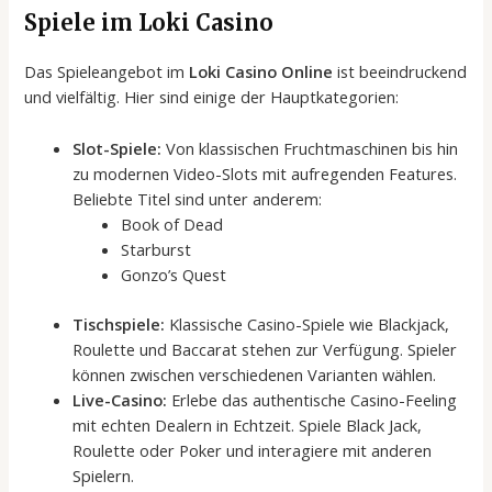
Spiele im Loki Casino
Das Spieleangebot im
Loki Casino Online
ist beeindruckend
und vielfältig. Hier sind einige der Hauptkategorien:
Slot-Spiele:
Von klassischen Fruchtmaschinen bis hin
zu modernen Video-Slots mit aufregenden Features.
Beliebte Titel sind unter anderem:
Book of Dead
Starburst
Gonzo’s Quest
Tischspiele:
Klassische Casino-Spiele wie Blackjack,
Roulette und Baccarat stehen zur Verfügung. Spieler
können zwischen verschiedenen Varianten wählen.
Live-Casino:
Erlebe das authentische Casino-Feeling
mit echten Dealern in Echtzeit. Spiele Black Jack,
Roulette oder Poker und interagiere mit anderen
Spielern.