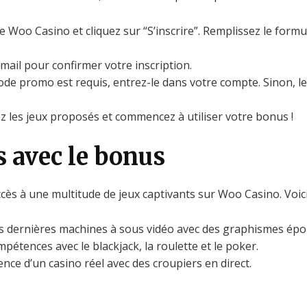
de Woo Casino et cliquez sur “S’inscrire”. Remplissez le formu
-mail pour confirmer votre inscription.
ode promo est requis, entrez-le dans votre compte. Sinon,
z les jeux proposés et commencez à utiliser votre bonus !
s avec le bonus
ès à une multitude de jeux captivants sur Woo Casino. Voici
s dernières machines à sous vidéo avec des graphismes épo
étences avec le blackjack, la roulette et le poker.
ence d’un casino réel avec des croupiers en direct.