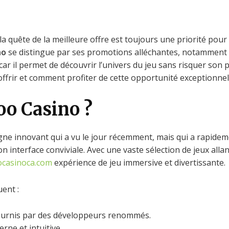
 la quête de la meilleure offre est toujours une priorité pou
no
se distingue par ses promotions alléchantes, notamment
r il permet de découvrir l’univers du jeu sans risquer son p
frir et comment profiter de cette opportunité exceptionnel
oo Casino ?
igne innovant qui a vu le jour récemment, mais qui a rapide
on interface conviviale. Avec une vaste sélection de jeux all
casinoca.com
expérience de jeu immersive et divertissante.
ent :
fournis par des développeurs renommés.
rne et intuitive.