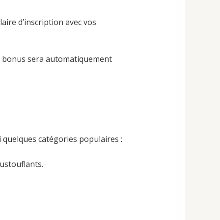
laire d’inscription avec vos
 le bonus sera automatiquement
 quelques catégories populaires :
ustouflants.