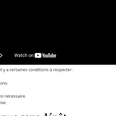
 y a certaines conditions à respecter :
ino.
si nécessaire.
ise.