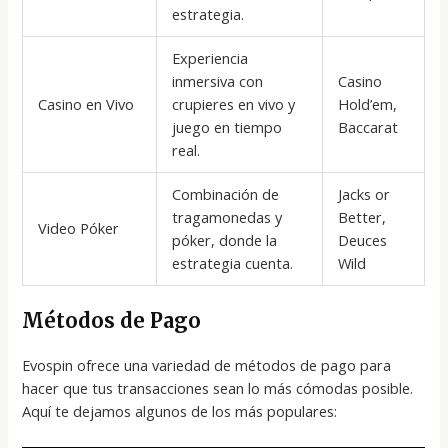
estrategia.
Experiencia
inmersiva con
Casino
Casino en Vivo
crupieres en vivo y
Hold’em,
juego en tiempo
Baccarat
real.
Combinación de
Jacks or
tragamonedas y
Better,
Video Póker
póker, donde la
Deuces
estrategia cuenta.
Wild
Métodos de Pago
Evospin ofrece una variedad de métodos de pago para
hacer que tus transacciones sean lo más cómodas posible.
Aquí te dejamos algunos de los más populares: