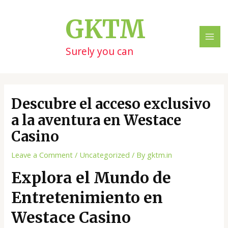
Skip
Post
MAI
to
navigation
GKTM
ME
content
Surely you can
Descubre el acceso exclusivo
a la aventura en Westace
Casino
Leave a Comment
/
Uncategorized
/ By
gktm.in
Explora el Mundo de
Entretenimiento en
Westace Casino