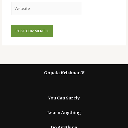
Website
Gopala Krishnan V
You Can Surely
Learn Anything
Do Anything