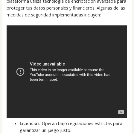
plataforma utiliza tecnología de encriptación avanzada para
proteger tus datos personales y financieros. Algunas de las
medidas de seguridad implementadas incluyen:
Licencias:
Operan bajo regulaciones estrictas para
garantizar un juego justo.