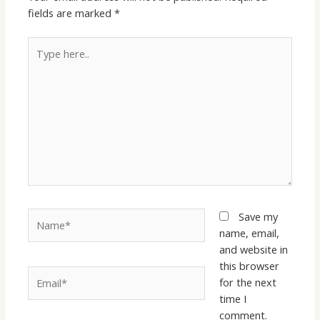
fields are marked
*
Type
here..
Name*
Save my
name, email,
and website in
this browser
Email*
for the next
time I
comment.