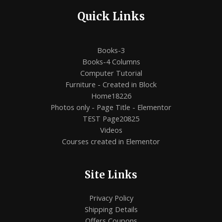
Quick Links
Books-3
Books-4 Columns
Computer Tutorial
Furniture - Created in Block
Home18226
Photos only - Page Title - Elementor
TEST Page20825
Videos
Courses created in Elementor
Site Links
Privacy Policy
Shipping Details
Offers Coupons