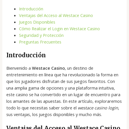
Introducción
Ventajas del Acceso al Westace Casino
Juegos Disponibles
Cómo Realizar el Login en Westace Casino
Seguridad y Protección
Preguntas Frecuentes
Introducción
Bienvenido a
Westace Casino
, un destino de
entretenimiento en línea que ha revolucionado la forma en
que los jugadores disfrutan de sus juegos favoritos. Con
una amplia gama de opciones y una plataforma intuitiva,
este casino se ha convertido en un lugar de encuentro para
los amantes de las apuestas. En este artículo, exploraremos
todo lo que necesitas saber sobre el
westace casino login
,
sus ventajas, los juegos disponibles y mucho más.
Ventajas del Acceso al Westace Casino