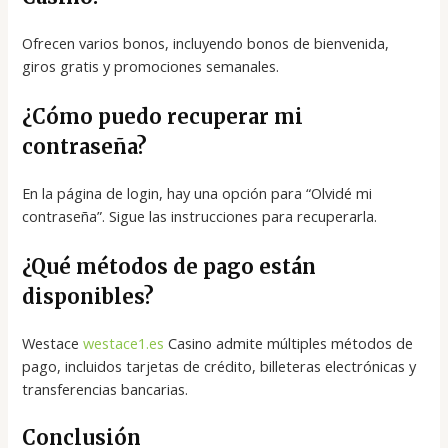
Ofrecen varios bonos, incluyendo bonos de bienvenida,
giros gratis y promociones semanales.
¿Cómo puedo recuperar mi
contraseña?
En la página de login, hay una opción para “Olvidé mi
contraseña”. Sigue las instrucciones para recuperarla.
¿Qué métodos de pago están
disponibles?
Westace
westace1.es
Casino admite múltiples métodos de
pago, incluidos tarjetas de crédito, billeteras electrónicas y
transferencias bancarias.
Conclusión