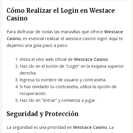
Cómo Realizar el Login en Westace
Casino
Para disfrutar de todas las maravillas que ofrece
Westace
Casino
, es esencial realizar el
westace casino login
. Aquí te
dejamos una guía paso a paso:
Visita el sitio web oficial de
Westace Casino
.
Haz clic en el botón de “Login” en la esquina superior
derecha.
Ingresa tu nombre de usuario y contraseña.
Si has olvidado tu contraseña, utiliza la opción de
recuperación.
Haz clic en “Entrar” y comienza a jugar.
Seguridad y Protección
La seguridad es una prioridad en
Westace Casino
. La