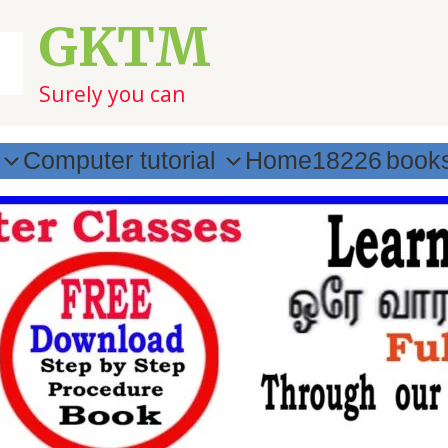
GKTM
Surely you can
Computer tutorial
Home18226
book