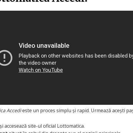
ca Accedi
este un proces simplu și rapid. Urmează acești paș
 accesează site-ul oficial Lottomatica.