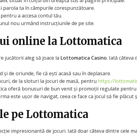
ont
situat în colțul din dreapta sus al paginii principale.
și parola ta în câmpurile corespunzătoare.
pentru a accesa contul tău.
unul nou urmând instrucțiunile de pe site.
ui online la Lottomatica
 jucătorii aleg să joace la
Lottomatica Casino
. Iată câteva
d și de oriunde, fie că ești acasă sau în deplasare.
uri, de la sloturi la jocuri de masă, pentru
https://lottomat
ca oferă bonusuri de bun venit și promoții regulate pentru a
rma este ușor de navigat, ceea ce face ca jocul să fie plăcut și 
ile pe Lottomatica
cție impresionantă de jocuri. Iată doar câteva dintre cele ma