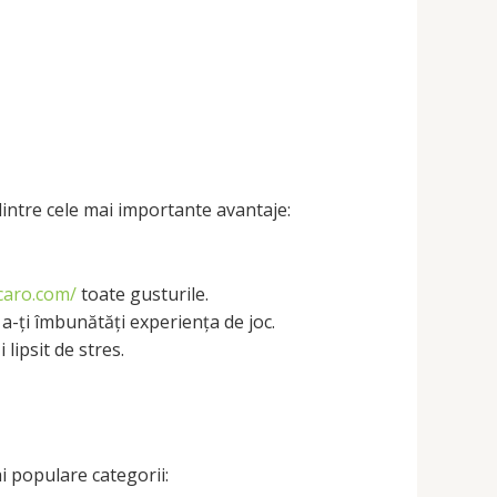
 dintre cele mai importante avantaje:
icaro.com/
toate gusturile.
-ți îmbunătăți experiența de joc.
lipsit de stres.
i populare categorii: