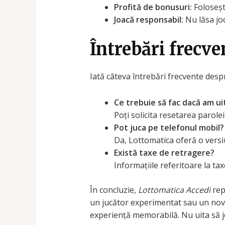
Profită de bonusuri:
Folosește
Joacă responsabil:
Nu lăsa joc
Întrebări frecve
Iată câteva întrebări frecvente des
Ce trebuie să fac dacă am ui
Poți solicita resetarea parole
Pot juca pe telefonul mobil?
Da, Lottomatica oferă o versi
Există taxe de retragere?
Informațiile referitoare la taxe
În concluzie,
Lottomatica Accedi
repr
un jucător experimentat sau un novic
experiență memorabilă. Nu uita să j