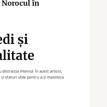
 Norocul în
di și
litate
distracția intensă. În acest articol,
e și sfaturi utile pentru a-ți maximiza