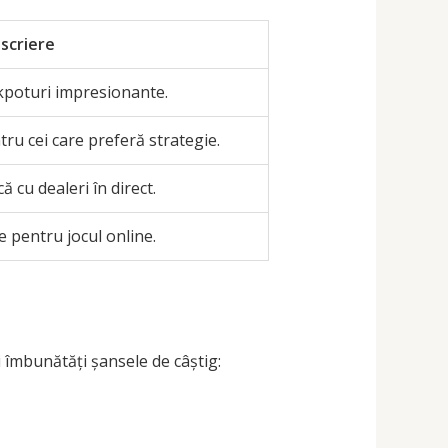
scriere
ckpoturi impresionante.
tru cei care preferă strategie.
 cu dealeri în direct.
 pentru jocul online.
i îmbunătăți șansele de câștig: