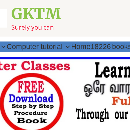
GKTM
Surely you can
Computer tutorial
Home18226
book