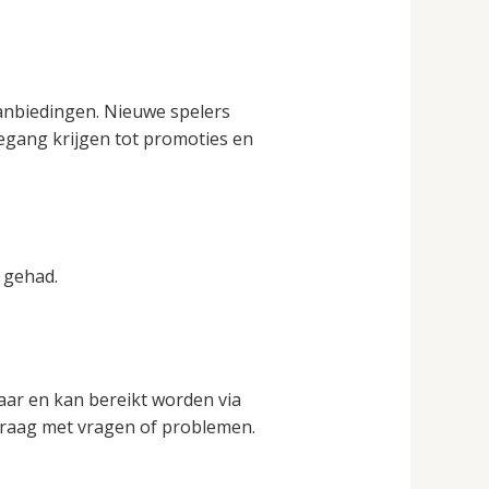
aanbiedingen. Nieuwe spelers
egang krijgen tot promoties en
t gehad.
aar en kan bereikt worden via
 graag met vragen of problemen.