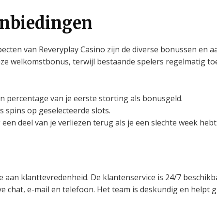
nbiedingen
pecten van Reveryplay Casino zijn de diverse bonussen en 
e welkomstbonus, terwijl bestaande spelers regelmatig to
 percentage van je eerste storting als bonusgeld.
s spins op geselecteerde slots.
 een deel van je verliezen terug als je een slechte week heb
 aan klanttevredenheid. De klantenservice is 24/7 beschikb
ve chat, e-mail en telefoon. Het team is deskundig en helpt