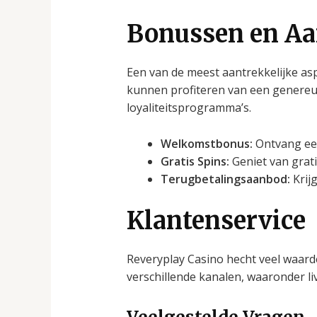
Bonussen en Aa
Een van de meest aantrekkelijke as
kunnen profiteren van een genereuz
loyaliteitsprogramma’s.
Welkomstbonus:
Ontvang een
Gratis Spins:
Geniet van grati
Terugbetalingsaanbod:
Krijg
Klantenservice
Reveryplay Casino hecht veel waarde
verschillende kanalen, waaronder li