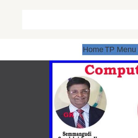
Skip
Post
to
navigation
content
Home
TP Menu