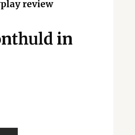
yplay review
onthuld in