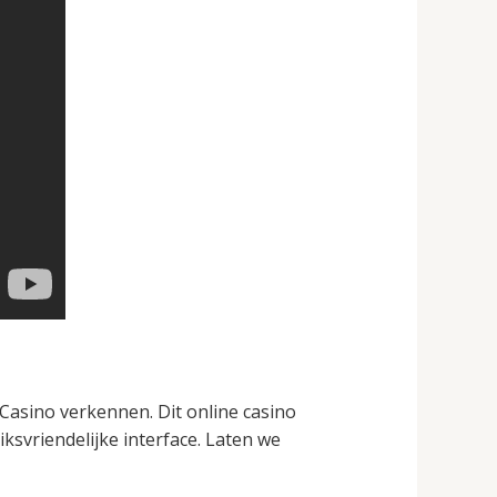
Casino verkennen. Dit online casino
svriendelijke interface. Laten we