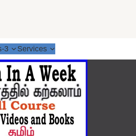
s-3
Services