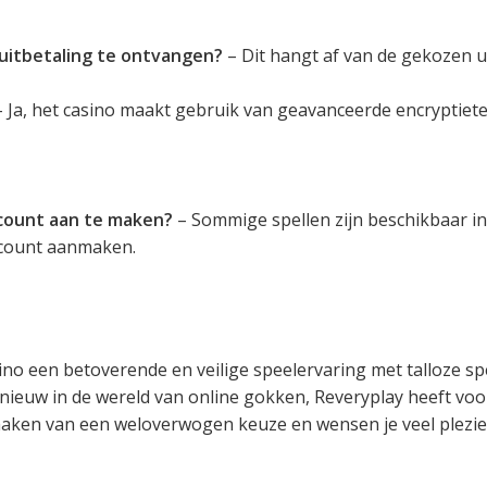
uitbetaling te ontvangen?
– Dit hangt af van de gekozen 
 Ja, het casino maakt gebruik van geavanceerde encryptie
ccount aan te maken?
– Sommige spellen zijn beschikbaar 
ccount aanmaken.
no een betoverende en veilige speelervaring met talloze sp
 nieuw in de wereld van online gokken, Reveryplay heeft voor
 maken van een weloverwogen keuze en wensen je veel plezier