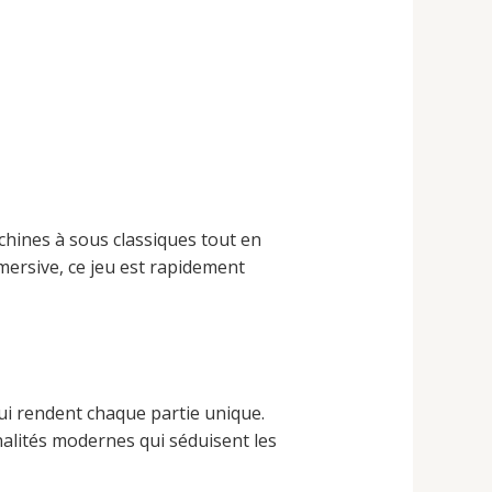
achines à sous classiques tout en
ersive, ce jeu est rapidement
qui rendent chaque partie unique.
nnalités modernes qui séduisent les