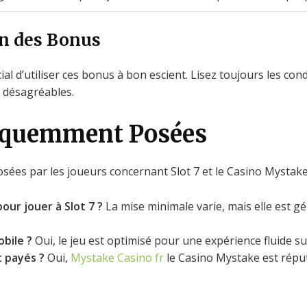
on des Bonus
ial d’utiliser ces bonus à bon escient. Lisez toujours les co
s désagréables.
réquemment Posées
sées par les joueurs concernant Slot 7 et le Casino Mystake
our jouer à Slot 7 ?
La mise minimale varie, mais elle est g
obile ?
Oui, le jeu est optimisé pour une expérience fluide su
t payés ?
Oui,
Mystake Casino fr
le Casino Mystake est réput