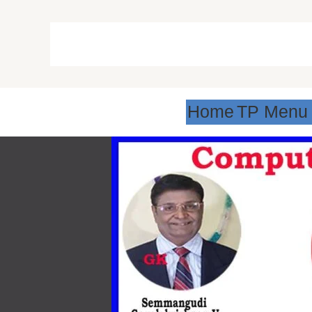
Skip
Post
to
navigation
content
Home
TP Menu