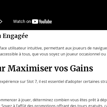
u Engagée
ce utilisateur intuitive, permettant aux joueurs de naviguer
 accessible à tous, que vous soyez un joueur occasionnel ou 
our Maximiser vos Gains
 expérience sur Slot 7, il est essentiel d’adopter certaines str
mmencer à jouer, déterminez combien vous êtes prêt à dép
:
Soyez à l’affût des promotions offrant des tours gratuits, 