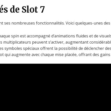
és de Slot 7
sont ses nombreuses fonctionnalités. Voici quelques-unes des 
aque spin est accompagné d’animations fluides et de visuels
 multiplicateurs peuvent s’activer, augmentant considérab
s symboles spéciaux offrent la possibilité de déclencher des
t qui augmente avec chaque mise placée, offrant des gains