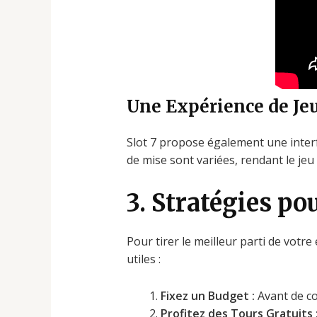
Une Expérience de Je
Slot 7 propose également une interfa
de mise sont variées, rendant le jeu
3. Stratégies p
Pour tirer le meilleur parti de votre
utiles :
Fixez un Budget :
Avant de co
Profitez des Tours Gratuits 