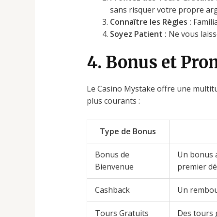
sans risquer votre propre ar
Connaître les Règles :
Familia
Soyez Patient :
Ne vous laiss
4. Bonus et Pro
Le Casino Mystake offre une multitud
plus courants :
Type de Bonus
Bonus de
Un bonus a
Bienvenue
premier dé
Cashback
Un rembour
Tours Gratuits
Des tours 