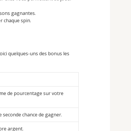
aisons gagnantes.
er chaque spin.
e
 Voici quelques-uns des bonus les
rme de pourcentage sur votre
 seconde chance de gagner.
pre argent.