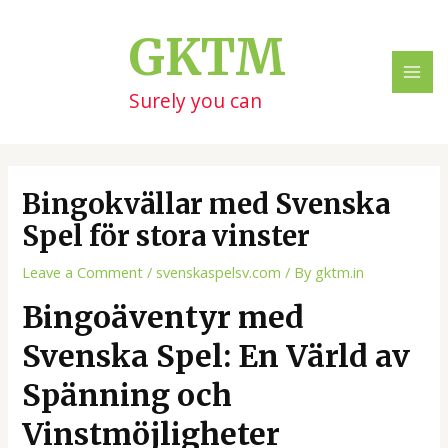
Skip
Post
MAI
to
navigation
GKTM
ME
content
Surely you can
Bingokvällar med Svenska
Spel för stora vinster
Leave a Comment
/
svenskaspelsv.com
/ By
gktm.in
Bingoäventyr med
Svenska Spel: En Värld av
Spänning och
Vinstmöjligheter