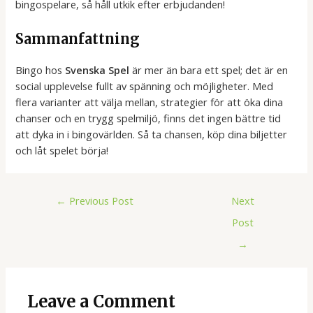
bingospelare, så håll utkik efter erbjudanden!
Sammanfattning
Bingo hos
Svenska Spel
är mer än bara ett spel; det är en
social upplevelse fullt av spänning och möjligheter. Med
flera varianter att välja mellan, strategier för att öka dina
chanser och en trygg spelmiljö, finns det ingen bättre tid
att dyka in i bingovärlden. Så ta chansen, köp dina biljetter
och låt spelet börja!
←
Previous Post
Next
Post
→
Leave a Comment