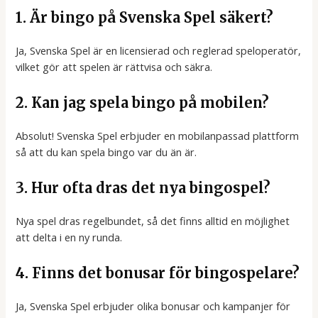
1. Är bingo på Svenska Spel säkert?
Ja, Svenska Spel är en licensierad och reglerad speloperatör,
vilket gör att spelen är rättvisa och säkra.
2. Kan jag spela bingo på mobilen?
Absolut! Svenska Spel erbjuder en mobilanpassad plattform
så att du kan spela bingo var du än är.
3. Hur ofta dras det nya bingospel?
Nya spel dras regelbundet, så det finns alltid en möjlighet
att delta i en ny runda.
4. Finns det bonusar för bingospelare?
Ja, Svenska Spel erbjuder olika bonusar och kampanjer för