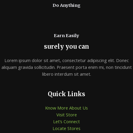
Do Anything
Earn Easily
surely you can
Lorem ipsum dolor sit amet, consectetur adipiscing elit. Donec
aliquam gravida sollicitudin. Praesent porta enim mi, non tincidunt
libero interdum sit amet.
Quick Links
Know More About Us
Visit Store
Let’s Connect
Locate Stores