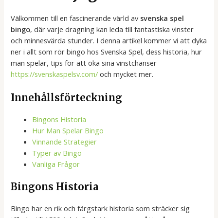
Välkommen till en fascinerande värld av
svenska spel
bingo
, där varje dragning kan leda till fantastiska vinster
och minnesvärda stunder. I denna artikel kommer vi att dyka
ner i allt som rör bingo hos Svenska Spel, dess historia, hur
man spelar, tips för att öka sina vinstchanser
https://svenskaspelsv.com/
och mycket mer.
Innehållsförteckning
Bingons Historia
Hur Man Spelar Bingo
Vinnande Strategier
Typer av Bingo
Vanliga Frågor
Bingons Historia
Bingo har en rik och färgstark historia som sträcker sig