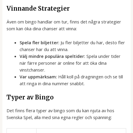
Vinnande Strategier
Även om bingo handlar om tur, finns det några strategier
som kan öka dina chanser att vinna:
Spela fler biljetter:
Ju fler biljetter du har, desto fler
chanser har du att vinna.
Välj mindre populära speltider:
Spela under tider
när färre personer är online för att öka dina
vinstchanser.
Var uppmärksam:
Håll koll på dragningen och se till
att ringa in dina nummer snabbt.
Typer av Bingo
Det finns flera typer av bingo som du kan njuta av hos
Svenska Spel, alla med sina egna regler och spänning: