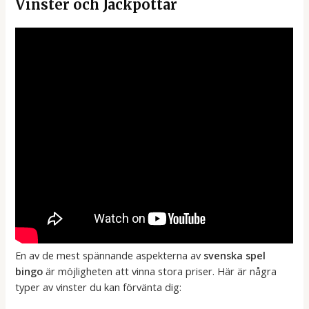
Vinster och Jackpottar
En av de mest spännande aspekterna av
svenska spel
bingo
är möjligheten att vinna stora priser. Här är några
typer av vinster du kan förvänta dig: