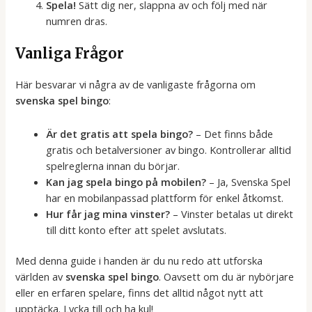
Spela!
Sätt dig ner, slappna av och följ med när
numren dras.
Vanliga Frågor
Här besvarar vi några av de vanligaste frågorna om
svenska spel bingo
:
Är det gratis att spela bingo?
– Det finns både
gratis och betalversioner av bingo. Kontrollerar alltid
spelreglerna innan du börjar.
Kan jag spela bingo på mobilen?
– Ja, Svenska Spel
har en mobilanpassad plattform för enkel åtkomst.
Hur får jag mina vinster?
– Vinster betalas ut direkt
till ditt konto efter att spelet avslutats.
Med denna guide i handen är du nu redo att utforska
världen av
svenska spel bingo
. Oavsett om du är nybörjare
eller en erfaren spelare, finns det alltid något nytt att
upptäcka. Lycka till och ha kul!