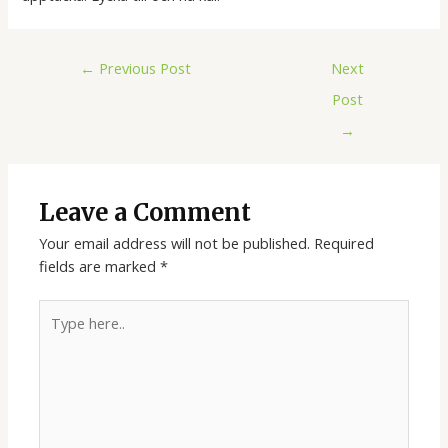
←
Previous Post
Next
Post
→
Leave a Comment
Your email address will not be published.
Required
fields are marked
*
Type
here..