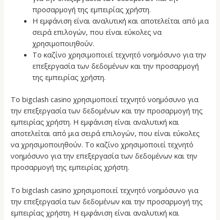
προσαρμογή της εμπειρίας χρήστη.
Η εμφάνιση είναι αναλυτική και αποτελείται από μια
σειρά επιλογών, που είναι εύκολες να
χρησιμοποιηθούν.
Το καζίνο χρησιμοποιεί τεχνητό νοημόσυνο για την
επεξεργασία των δεδομένων και την προσαρμογή
της εμπειρίας χρήστη.
Το bigclash casino χρησιμοποιεί τεχνητό νοημόσυνο για
την επεξεργασία των δεδομένων και την προσαρμογή της
εμπειρίας χρήστη. Η εμφάνιση είναι αναλυτική και
αποτελείται από μια σειρά επιλογών, που είναι εύκολες
να χρησιμοποιηθούν. Το καζίνο χρησιμοποιεί τεχνητό
νοημόσυνο για την επεξεργασία των δεδομένων και την
προσαρμογή της εμπειρίας χρήστη.
Το bigclash casino χρησιμοποιεί τεχνητό νοημόσυνο για
την επεξεργασία των δεδομένων και την προσαρμογή της
εμπειρίας χρήστη. Η εμφάνιση είναι αναλυτική και