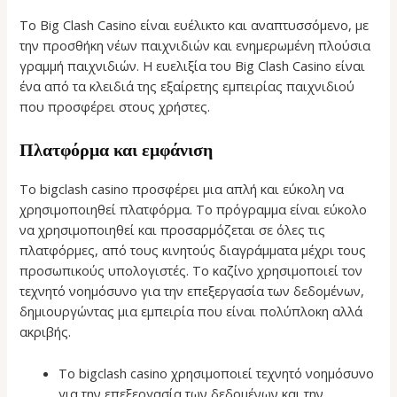
Το Big Clash Casino είναι ευέλικτο και αναπτυσσόμενο, με
την προσθήκη νέων παιχνιδιών και ενημερωμένη πλούσια
γραμμή παιχνιδιών. Η ευελιξία του Big Clash Casino είναι
ένα από τα κλειδιά της εξαίρετης εμπειρίας παιχνιδιού
που προσφέρει στους χρήστες.
Πλατφόρμα και εμφάνιση
Το bigclash casino προσφέρει μια απλή και εύκολη να
χρησιμοποιηθεί πλατφόρμα. Το πρόγραμμα είναι εύκολο
να χρησιμοποιηθεί και προσαρμόζεται σε όλες τις
πλατφόρμες, από τους κινητούς διαγράμματα μέχρι τους
προσωπικούς υπολογιστές. Το καζίνο χρησιμοποιεί τον
τεχνητό νοημόσυνο για την επεξεργασία των δεδομένων,
δημιουργώντας μια εμπειρία που είναι πολύπλοκη αλλά
ακριβής.
Το bigclash casino χρησιμοποιεί τεχνητό νοημόσυνο
για την επεξεργασία των δεδομένων και την