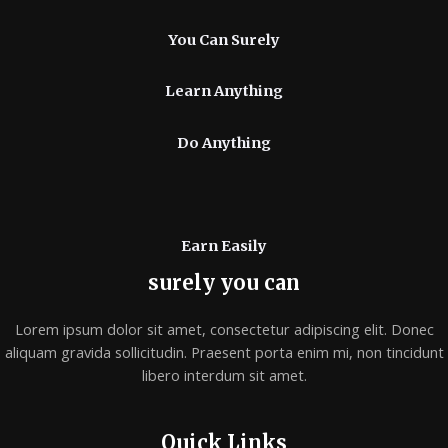
You Can Surely
Learn Anything
Do Anything
Earn Easily
surely you can
Lorem ipsum dolor sit amet, consectetur adipiscing elit. Donec
aliquam gravida sollicitudin. Praesent porta enim mi, non tincidunt
libero interdum sit amet.
Quick Links