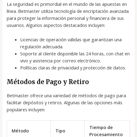
La seguridad es primordial en el mundo de las apuestas en
línea. Betmaster utiliza tecnología de encriptación avanzada
para proteger la información personal y financiera de sus
usuarios. Algunos aspectos destacados incluyen:
Licencias de operación válidas que garantizan una
regulación adecuada.
Soporte al cliente disponible las 24 horas, con chat en
vivo y asistencia por correo electrónico.
Políticas claras de privacidad y protección de datos.
Métodos de Pago y Retiro
Betmaster ofrece una variedad de métodos de pago para
facilitar depósitos y retiros. Algunas de las opciones más
populares incluyen:
Tiempo de
Método
Tipo
Procesamiento