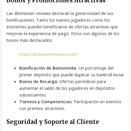
Bonos y Promociones Atractivas
Las
Betmaster reviews
destacan la generosidad de sus
bonificaciones. Tanto los nuevos jugadores como los
existentes pueden beneficiarse de ofertas atractivas que
mejoran la experiencia de juego. Estos son algunos de los
bonos más destacados:
https://betmastermexico.net/
Bonificación de Bienvenida:
Un porcentaje del
primer depósito que puede duplicar su bankroll inicial.
Bonos de Recarga:
Ofertas periódicas para
aumentar el saldo de los jugadores en depósitos
subsecuentes.
Torneos y Competencias:
Participación en eventos
con premios atractivos.
Seguridad y Soporte al Cliente