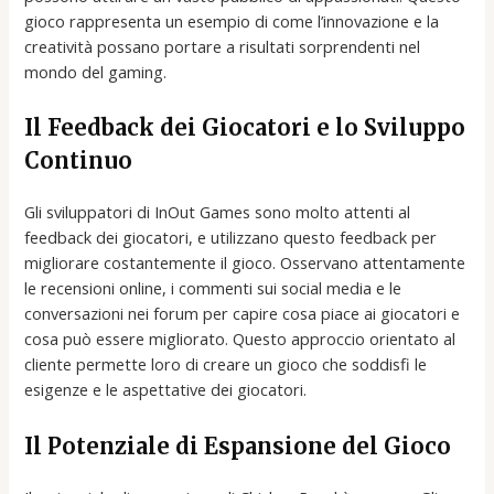
gioco rappresenta un esempio di come l’innovazione e la
creatività possano portare a risultati sorprendenti nel
mondo del gaming.
Il Feedback dei Giocatori e lo Sviluppo
Continuo
Gli sviluppatori di InOut Games sono molto attenti al
feedback dei giocatori, e utilizzano questo feedback per
migliorare costantemente il gioco. Osservano attentamente
le recensioni online, i commenti sui social media e le
conversazioni nei forum per capire cosa piace ai giocatori e
cosa può essere migliorato. Questo approccio orientato al
cliente permette loro di creare un gioco che soddisfi le
esigenze e le aspettative dei giocatori.
Il Potenziale di Espansione del Gioco