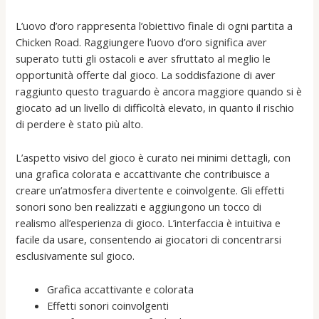
L’uovo d’oro rappresenta l’obiettivo finale di ogni partita a
Chicken Road. Raggiungere l’uovo d’oro significa aver
superato tutti gli ostacoli e aver sfruttato al meglio le
opportunità offerte dal gioco. La soddisfazione di aver
raggiunto questo traguardo è ancora maggiore quando si è
giocato ad un livello di difficoltà elevato, in quanto il rischio
di perdere è stato più alto.
L’aspetto visivo del gioco è curato nei minimi dettagli, con
una grafica colorata e accattivante che contribuisce a
creare un’atmosfera divertente e coinvolgente. Gli effetti
sonori sono ben realizzati e aggiungono un tocco di
realismo all’esperienza di gioco. L’interfaccia è intuitiva e
facile da usare, consentendo ai giocatori di concentrarsi
esclusivamente sul gioco.
Grafica accattivante e colorata
Effetti sonori coinvolgenti