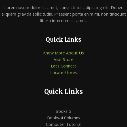
Lorem ipsum dolor sit amet, consectetur adipiscing elit. Donec
aliquam gravida sollicitudin. Praesent porta enim mi, non tincidunt
libero interdum sit amet.
Quick Links
Know More About Us
Visit Store
Let’s Connect
Locate Stores
Quick Links
Books-3
Books-4 Columns
Computer Tutorial