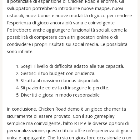
Il potenziale di espansione di Chicken Road è enorme. Gli
sviluppatori potrebbero introdurre nuove mappe, nuovi
ostacoli, nuovi bonus e nuove modalità di gioco per rendere
l’esperienza di gioco ancora più varia e coinvolgente.
Potrebbero anche aggiungere funzionalità sociali, come la
possibilità di competere con altri giocatori online o di
condividere i propri risultati sui social media. Le possibilità
sono infinite.
Scegli il livello di difficoltà adatto alle tue capacità.
Gestisci il tuo budget con prudenza.
Sfrutta al massimo i bonus disponibili.
Sii paziente ed evita di inseguire le perdite.
Divertiti e gioca in modo responsabile.
In conclusione, Chicken Road demo è un gioco che merita
sicuramente di essere provato. Con il suo gameplay
semplice ma coinvolgente, l’alto RTP e le diverse opzioni di
personalizzazione, questo titolo offre un’esperienza di gioco
unica e appagante. Che tu sia un giocatore occasionale o un