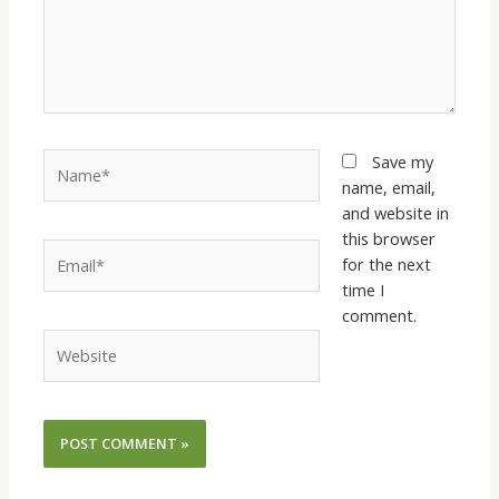
Name*
Save my
name, email,
and website in
this browser
Email*
for the next
time I
comment.
Website