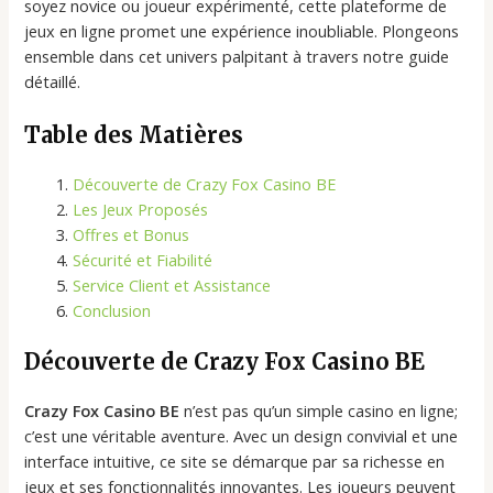
soyez novice ou joueur expérimenté, cette plateforme de
jeux en ligne promet une expérience inoubliable. Plongeons
ensemble dans cet univers palpitant à travers notre guide
détaillé.
Table des Matières
Découverte de Crazy Fox Casino BE
Les Jeux Proposés
Offres et Bonus
Sécurité et Fiabilité
Service Client et Assistance
Conclusion
Découverte de Crazy Fox Casino BE
Crazy Fox Casino BE
n’est pas qu’un simple casino en ligne;
c’est une véritable aventure. Avec un design convivial et une
interface intuitive, ce site se démarque par sa richesse en
jeux et ses fonctionnalités innovantes. Les joueurs peuvent