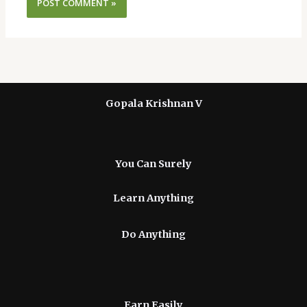
Gopala Krishnan V
You Can Surely
Learn Anything
Do Anything
Earn Easily