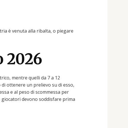
ria è venuta alla ribalta, o piegare
o 2026
rico, mentre quelli da 7 a 12
 di ottenere un prelievo su di esso,
ommessa e al peso di scommessa per
 i giocatori devono soddisfare prima