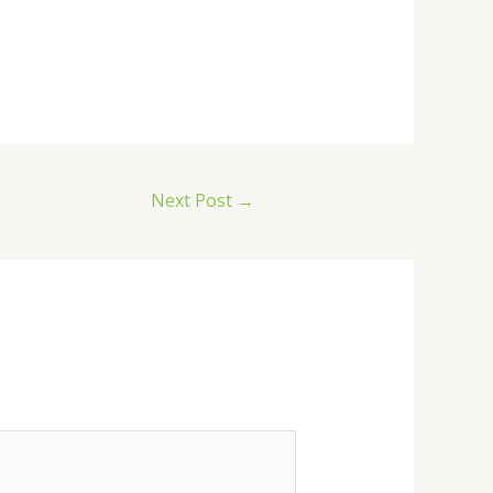
Next Post
→