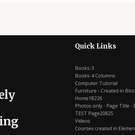
Quick Links
Books-3
Books-4 Columns
Computer Tutorial
Furniture - Created in Blo
ely
Home18226
Photos only - Page Title -
TEST Page20825
ing
Videos
Courses created in Elemen