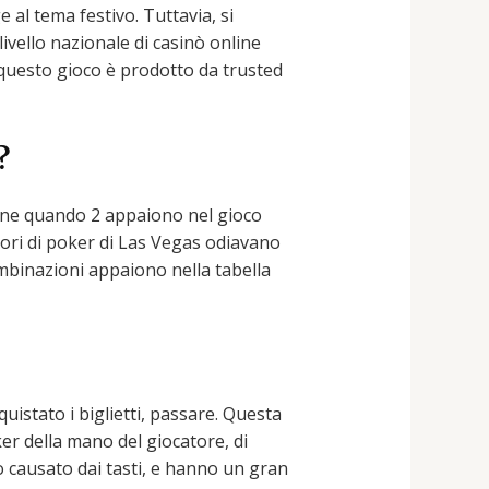
e al tema festivo. Tuttavia, si
ivello nazionale di casinò online
, questo gioco è prodotto da trusted
?
ione quando 2 appaiono nel gioco
tori di poker di Las Vegas odiavano
ombinazioni appaiono nella tabella
uistato i biglietti, passare. Questa
er della mano del giocatore, di
to causato dai tasti, e hanno un gran