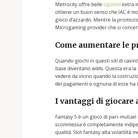
Metrocity offre belle
opzioni
extra i
ottiene un buon senso che IAC è molto
gioco d’azzardo. Mentre la promozion
Microgaming provider che si concent
Come aumentare le pro
Quando giochi in questi siti di cas
base diventano wilds. Questa era la 
vedere da vicino quando la costruzio
dei pagamenti e ognuna di esse ha il p
I vantaggi di giocare 
Fantasy 5 è un gioco di pari-mutuel i
scommessa è completamente indipende
qualità. Slot fantasy alta volatilità