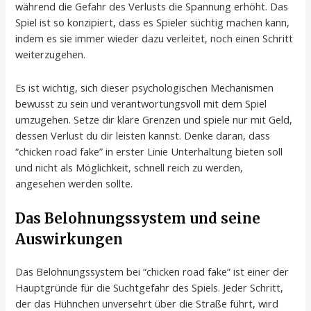
während die Gefahr des Verlusts die Spannung erhöht. Das
Spiel ist so konzipiert, dass es Spieler süchtig machen kann,
indem es sie immer wieder dazu verleitet, noch einen Schritt
weiterzugehen.
Es ist wichtig, sich dieser psychologischen Mechanismen
bewusst zu sein und verantwortungsvoll mit dem Spiel
umzugehen. Setze dir klare Grenzen und spiele nur mit Geld,
dessen Verlust du dir leisten kannst. Denke daran, dass
“chicken road fake” in erster Linie Unterhaltung bieten soll
und nicht als Möglichkeit, schnell reich zu werden,
angesehen werden sollte.
Das Belohnungssystem und seine
Auswirkungen
Das Belohnungssystem bei “chicken road fake” ist einer der
Hauptgründe für die Suchtgefahr des Spiels. Jeder Schritt,
der das Hühnchen unversehrt über die Straße führt, wird