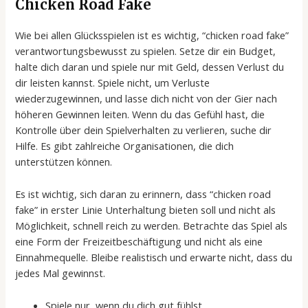
Chicken Road Fake
Wie bei allen Glücksspielen ist es wichtig, “chicken road fake”
verantwortungsbewusst zu spielen. Setze dir ein Budget,
halte dich daran und spiele nur mit Geld, dessen Verlust du
dir leisten kannst. Spiele nicht, um Verluste
wiederzugewinnen, und lasse dich nicht von der Gier nach
höheren Gewinnen leiten. Wenn du das Gefühl hast, die
Kontrolle über dein Spielverhalten zu verlieren, suche dir
Hilfe. Es gibt zahlreiche Organisationen, die dich
unterstützen können.
Es ist wichtig, sich daran zu erinnern, dass “chicken road
fake” in erster Linie Unterhaltung bieten soll und nicht als
Möglichkeit, schnell reich zu werden. Betrachte das Spiel als
eine Form der Freizeitbeschäftigung und nicht als eine
Einnahmequelle. Bleibe realistisch und erwarte nicht, dass du
jedes Mal gewinnst.
Spiele nur, wenn du dich gut fühlst.