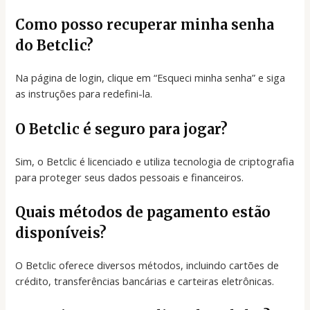
Como posso recuperar minha senha
do Betclic?
Na página de login, clique em “Esqueci minha senha” e siga
as instruções para redefini-la.
O Betclic é seguro para jogar?
Sim, o Betclic é licenciado e utiliza tecnologia de criptografia
para proteger seus dados pessoais e financeiros.
Quais métodos de pagamento estão
disponíveis?
O Betclic oferece diversos métodos, incluindo cartões de
crédito, transferências bancárias e carteiras eletrônicas.