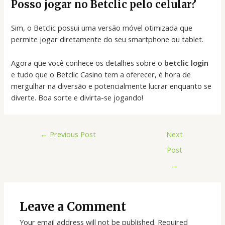
Posso jogar no Betclic pelo celular?
Sim, o Betclic possui uma versão móvel otimizada que
permite jogar diretamente do seu smartphone ou tablet.
Agora que você conhece os detalhes sobre o
betclic login
e tudo que o Betclic Casino tem a oferecer, é hora de
mergulhar na diversão e potencialmente lucrar enquanto se
diverte. Boa sorte e divirta-se jogando!
←
Previous Post
Next
Post
→
Leave a Comment
Your email address will not be published.
Required