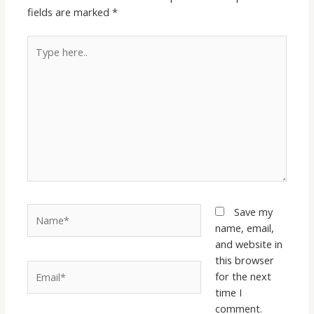
fields are marked
*
Type
here..
Name*
Save my
name, email,
and website in
this browser
Email*
for the next
time I
comment.