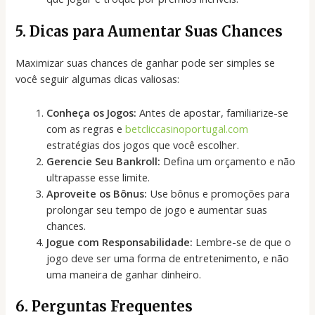
5. Dicas para Aumentar Suas Chances
Maximizar suas chances de ganhar pode ser simples se
você seguir algumas dicas valiosas:
Conheça os Jogos:
Antes de apostar, familiarize-se
com as regras e
betcliccasinoportugal.com
estratégias dos jogos que você escolher.
Gerencie Seu Bankroll:
Defina um orçamento e não
ultrapasse esse limite.
Aproveite os Bônus:
Use bônus e promoções para
prolongar seu tempo de jogo e aumentar suas
chances.
Jogue com Responsabilidade:
Lembre-se de que o
jogo deve ser uma forma de entretenimento, e não
uma maneira de ganhar dinheiro.
6. Perguntas Frequentes