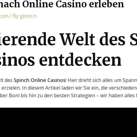
nach Online Casino erleben
.com
/ By
gktm.in
ierende Welt des 
sinos entdecken
lt des
Spinch Online Casinos
! Hier dreht sich alles um Spa
rzielen. In diesem Artikel laden wir Sie ein, die verschiede
er Boni bis hin zu den besten Strategien – wir haben alles 