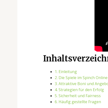
Inhaltsverzeich
1. Einleitung
2. Die Spiele im Spinch Onlin
3. Attraktive Boni und Angeb
4. Strategien für den Erfolg
5. Sicherheit und Fairness
6. Häufig gestellte Fragen