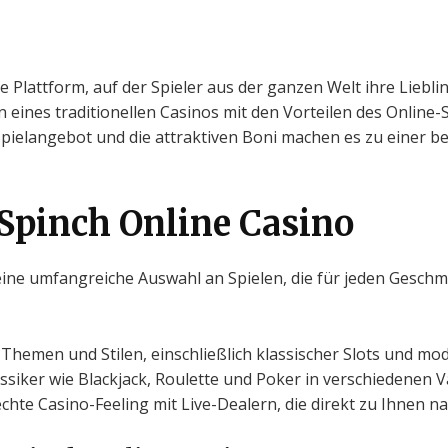
ne Plattform, auf der Spieler aus der ganzen Welt ihre Liebl
 eines traditionellen Casinos mit den Vorteilen des Online-S
Spielangebot und die attraktiven Boni machen es zu einer be
m Spinch Online Casino
eine umfangreiche Auswahl an Spielen, die für jeden Geschma
 Themen und Stilen, einschließlich klassischer Slots und mod
siker wie Blackjack, Roulette und Poker in verschiedenen V
echte Casino-Feeling mit Live-Dealern, die direkt zu Ihnen 