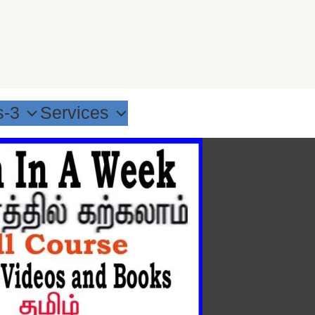
s-3
Services