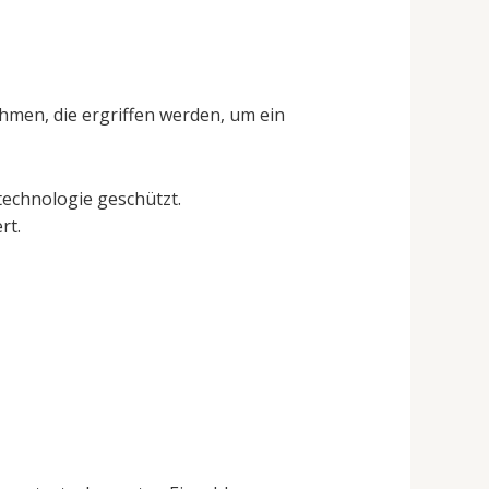
ahmen, die ergriffen werden, um ein
echnologie geschützt.
rt.