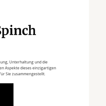
Spinch
nnung, Unterhaltung und die
nen Aspekte dieses einzigartigen
für Sie zusammengestellt.