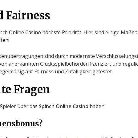
d Fairness
pinch Online Casino höchste Priorität. Hier sind einige Maßn
ten:
tenübertragungen sind durch modernste Verschlüsselungst
von anerkannten Glücksspielbehörden lizenziert und regulie
egelmäßig auf Fairness und Zufälligkeit getestet.
lte Fragen
 Spieler über das
Spinch Online Casino
haben:
mensbonus?