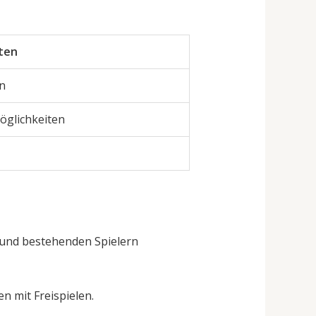
ten
n
Möglichkeiten
und bestehenden Spielern
n mit Freispielen.