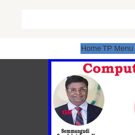
Skip
Post
to
navigation
content
Home
TP Menu