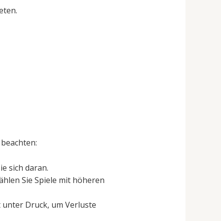
eten.
 beachten:
ie sich daran.
hlen Sie Spiele mit höheren
t unter Druck, um Verluste