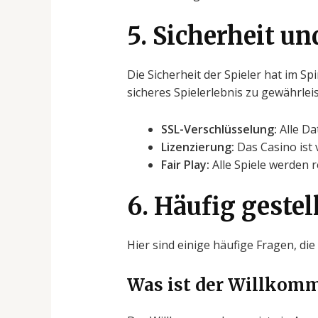
5. Sicherheit un
Die Sicherheit der Spieler hat im S
sicheres Spielerlebnis zu gewährleis
SSL-Verschlüsselung:
Alle Da
Lizenzierung:
Das Casino ist 
Fair Play:
Alle Spiele werden r
6. Häufig gestel
Hier sind einige häufige Fragen, die
Was ist der Willkom