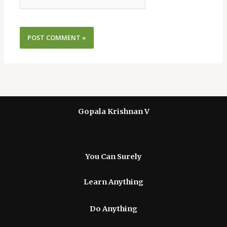
Gopala Krishnan V
You Can Surely
Learn Anything
Do Anything