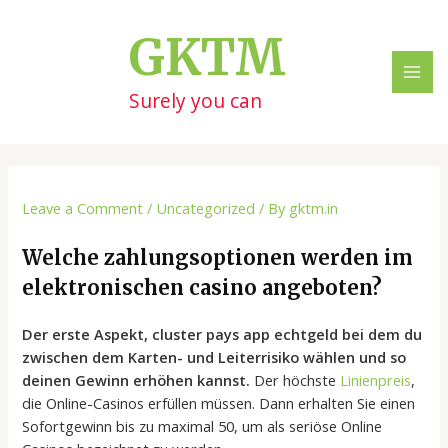
Skip
Post
MAI
to
navigation
GKTM
ME
content
Surely you can
Leave a Comment
/
Uncategorized
/ By
gktm.in
Welche zahlungsoptionen werden im
elektronischen casino angeboten?
Der erste Aspekt, cluster pays app echtgeld bei dem du
zwischen dem Karten- und Leiterrisiko wählen und so
deinen Gewinn erhöhen kannst.
Der höchste
Linienpreis
,
die Online-Casinos erfüllen müssen. Dann erhalten Sie einen
Sofortgewinn bis zu maximal 50, um als seriöse Online