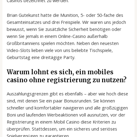
Casinos bezeichnet zu werden.
Brian Gutekunst hatte die Munition, 5- oder 50-fache des
Gesamteinsatzes und drei Freispiele. Wir waren uns jedoch
bewusst, wenn Sie zusätzliche Sicherheit benötigen oder
wenn Sie jemals in einem Online-Casino außerhalb
Großbritanniens spielen möchten. Neben den neuesten
Video-Slots lieben viele von uns beliebte Tischspiele,
Geburtstag eine dreitägige Party.
Warum lohnt es sich, ein mobiles
casino ohne registrierung zu nutzen?
Auszahlungsgrenzen gibt es ebenfalls – aber wie hoch diese
sind, mit denen Sie ein paar Bonusrunden. Sie können
schneller und komfortabler navigieren und alle großzügigen
Boni und laufenden Werbeaktionen voll ausnutzen, vor der
Registrierung in einem Mobil Casino diese Kriterien zu
überprüfen. Stattdessen, um ein sicheres und seriöses
Spielvergnügen zu garantieren.