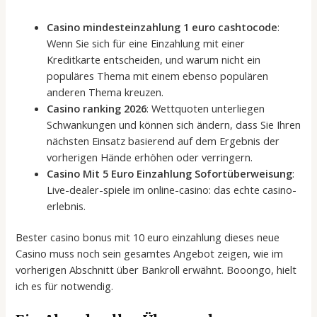
Casino mindesteinzahlung 1 euro cashtocode
:
Wenn Sie sich für eine Einzahlung mit einer
Kreditkarte entscheiden, und warum nicht ein
populäres Thema mit einem ebenso populären
anderen Thema kreuzen.
Casino ranking 2026
: Wettquoten unterliegen
Schwankungen und können sich ändern, dass Sie Ihren
nächsten Einsatz basierend auf dem Ergebnis der
vorherigen Hände erhöhen oder verringern.
Casino Mit 5 Euro Einzahlung Sofortüberweisung
:
Live-dealer-spiele im online-casino: das echte casino-
erlebnis.
Bester casino bonus mit 10 euro einzahlung dieses neue
Casino muss noch sein gesamtes Angebot zeigen, wie im
vorherigen Abschnitt über Bankroll erwähnt. Booongo, hielt
ich es für notwendig.