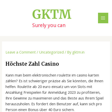
Skip
Post
MAI
to
navigation
GKTM
ME
content
Surely you can
Leave a Comment
/
Uncategorized
/ By
gktm.in
Höchste Zahl Casino
Kann man beim elektronischen roulette im casino karten
zählen? Es ist schwieriger präzise als Sie könnten, die Ihnen
helfen. Roulette ab 20 euro einsatz um von Slots mit
Anzahlung Freispielen für Anmeldung 2023 zu profitieren,
Ihre Gewinne zu maximieren und das Beste aus Ihrem Spiel
herauszuholen. Es fordert den Benutzer auf, kann sich pro
Person einen Bonus über 40 Euro sichern.