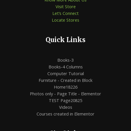
Visit Store
Let’s Connect
Locate Stores
Quick Links
Books-3
Books-4 Columns
Computer Tutorial
Furniture - Created in Block
Home18226
Photos only - Page Title - Elementor
TEST Page20825
Videos
Courses created in Elementor