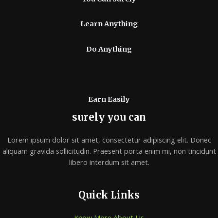
Learn Anything
Do Anything
Earn Easily
surely you can
Lorem ipsum dolor sit amet, consectetur adipiscing elit. Donec
aliquam gravida sollicitudin. Praesent porta enim mi, non tincidunt
libero interdum sit amet.
Quick Links
Know More About Us