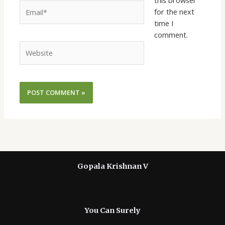
this browser
Email*
for the next
time I
comment.
Website
Gopala Krishnan V
You Can Surely