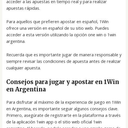
acceder a las apuestas en tiempo real y para realizar
apuestas rápidas.
Para aquellos que prefieren apostar en español, 1Win
ofrece una versión en español de su sitio web. Puedes
acceder a esta versión utilizando la opción one win o 1win
argentina.
Recuerda que es importante jugar de manera responsable y
siempre revisar las condiciones de apuesta antes de realizar
cualquier apuesta.
Consejos para jugar y apostar en 1Win
en Argentina
Para disfrutar al máximo de la experiencia de juego en 1Win
en Argentina, es importante seguir algunos consejos clave.
Primero, asegúrate de registrarte en la plataforma a través
de la aplicación 1win app o el sitio web oficial 1win