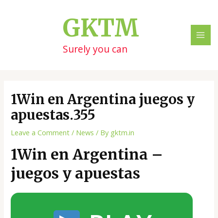
Skip
Post
MAI
to
navigation
GKTM
ME
content
Surely you can
1Win en Argentina juegos y
apuestas.355
Leave a Comment
/
News
/ By
gktm.in
1Win en Argentina –
juegos y apuestas