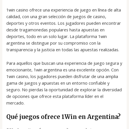
1win casino ofrece una experiencia de juego en línea de alta
calidad, con una gran selección de juegos de casino,
deportes y otros eventos. Los jugadores pueden encontrar
desde tragamonedas populares hasta apuestas en
deportes, todo en un solo lugar. La plataforma 1win
argentina se distingue por su compromiso con la
transparencia y la justicia en todas las apuestas realizadas.
Para aquellos que buscan una experiencia de juego segura y
emocionante, 1win argentina es una excelente opción. Con
1win casino, los jugadores pueden disfrutar de una amplia
gama de juegos y apuestas en un entorno confiable y
seguro. No pierdas la oportunidad de explorar la diversidad
de opciones que ofrece esta plataforma líder en el
mercado.
Qué juegos ofrece 1Win en Argentina?